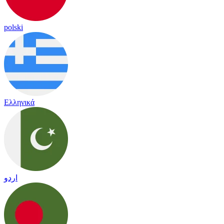
polski
Ελληνικά
اردو