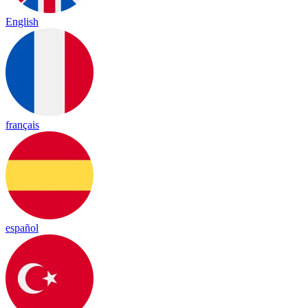
English
français
español