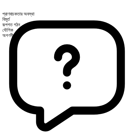
প্রাণবাচকতার অবস্থা
বিমূর্ত
রূপগত গঠন
যৌগিক
অগণনীয়