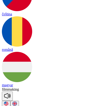
čeština
română
magyar
film
ma
king