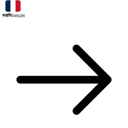
ফরাসি
français