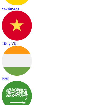
українська
Tiếng Việt
हिन्दी