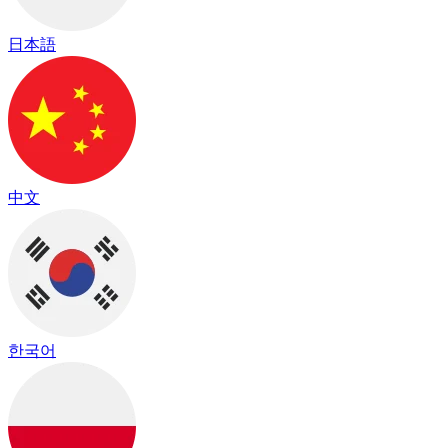
日本語
中文
한국어