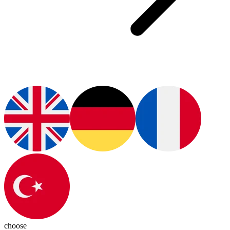
choose