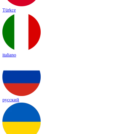
Türkçe
italiano
русский