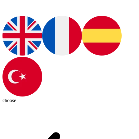
choose