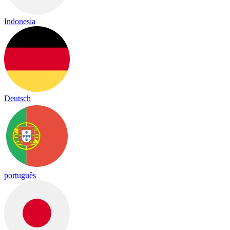
Indonesia
Deutsch
português