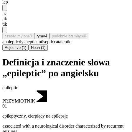
lep
tic
tɪk
tik
często mylone
0
rymy
4
podobnie brzmiące
0
analeptic
dyspeptic
antiseptic
cataleptic
Adjective
(
1
)
Noun
(
1
)
Definicja i znaczenie słowa
„epileptic” po angielsku
epileptic
PRZYMIOTNIK
01
epileptyczny
,
cierpiący na epilepsję
associated with a neurological disorder characterized by recurrent
seizures