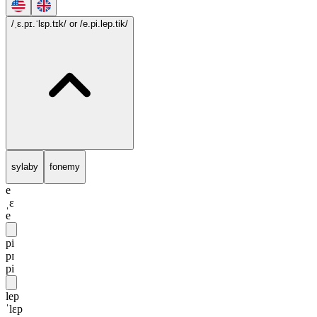
/ˌɛ.pɪ.ˈlɛp.tɪk/
or /e.pi.lep.tik/
sylaby
fonemy
e
ˌɛ
e
pi
pɪ
pi
lep
ˈlɛp