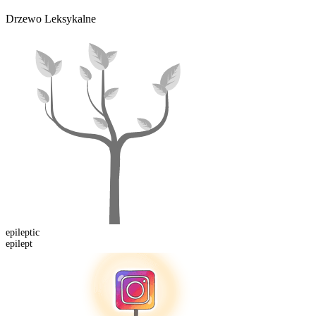
Drzewo Leksykalne
epilept
ic
epilept