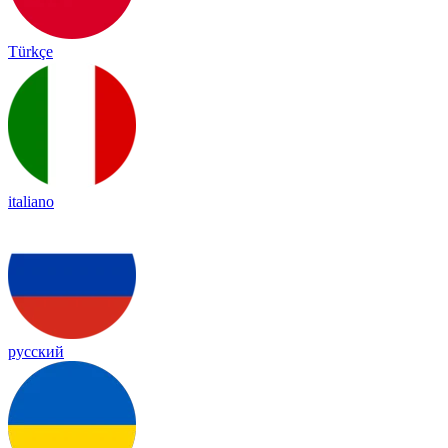
Türkçe
italiano
русский