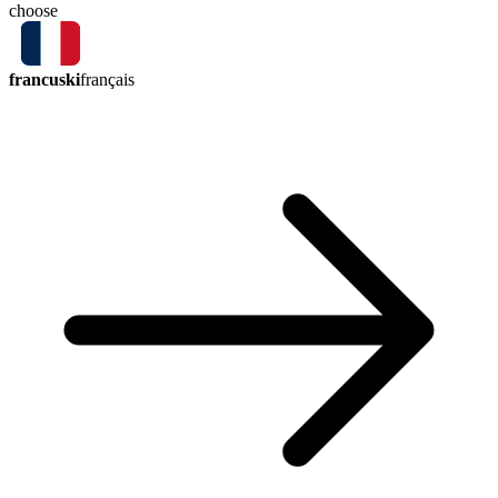
choose
francuski
français