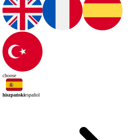
choose
hiszpański
español