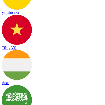
українська
Tiếng Việt
हिन्दी