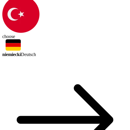
choose
niemiecki
Deutsch