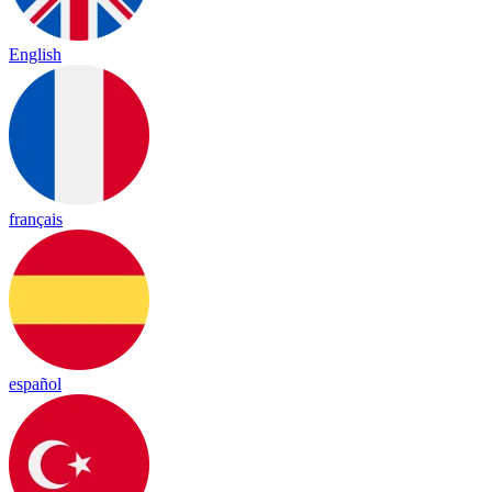
English
français
español