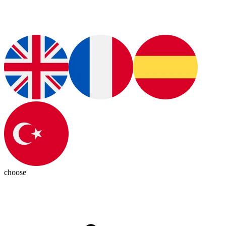
choose