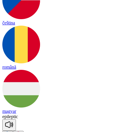
čeština
română
magyar
e
pi
lep
tic