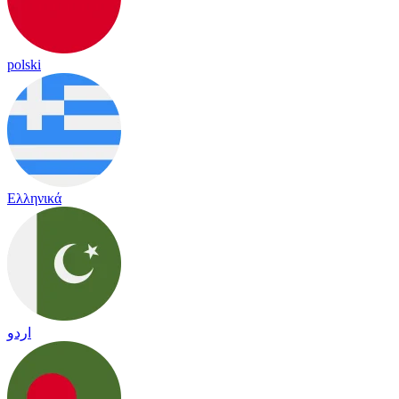
polski
Ελληνικά
اردو