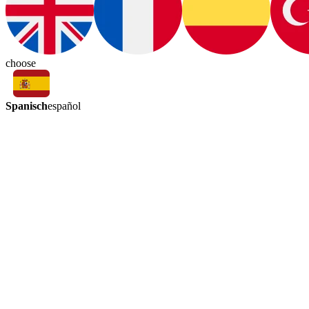
choose
Spanisch
español