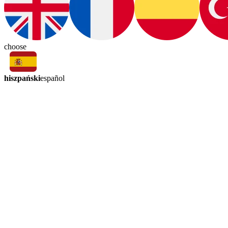
choose
hiszpański
español