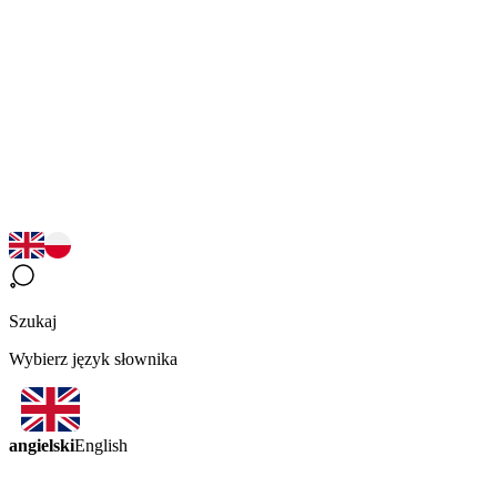
Szukaj
Wybierz język słownika
angielski
English