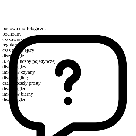
budowa morfologiczna
pochodny
czasownik czynnościowy
regularny
czas teraźniejszy
disentangle
3. osoba liczby pojedynczej
disentangles
imiesłów czynny
disentangling
czas przeszły prosty
disentangled
imiesłów bierny
disentangled