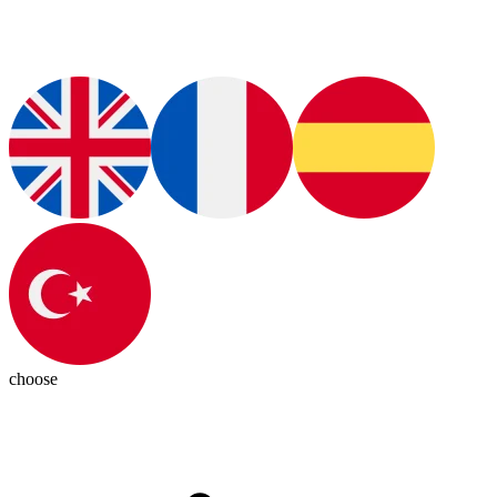
choose