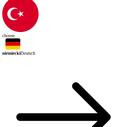
choose
niemiecki
Deutsch