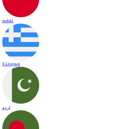
polski
Ελληνικά
اردو