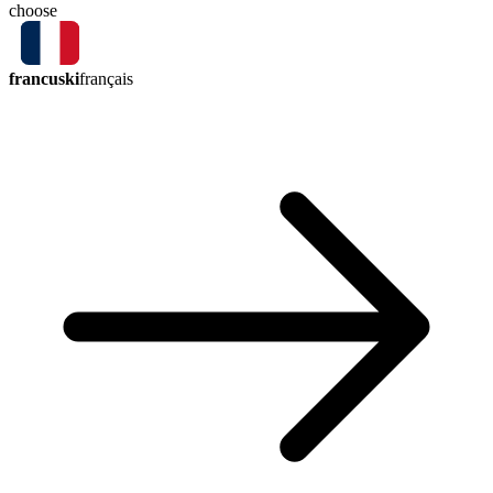
choose
francuski
français