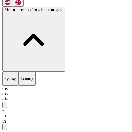
/dɪs.ɪn.ˈtæn.gəl/
or /dis.in.tān.gēl/
sylaby
fonemy
dis
dɪs
dis
en
ɪn
in