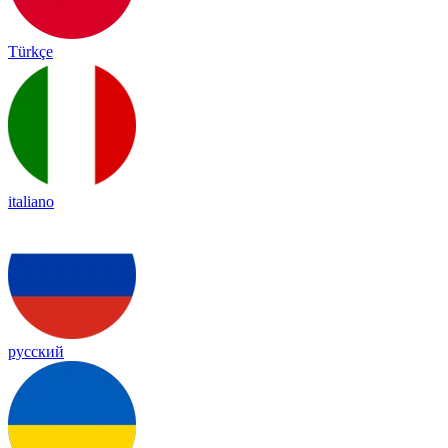
Türkçe
italiano
русский