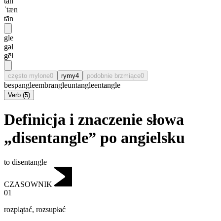
tan
ˈtæn
tān
gle
gəl
gēl
często mylone
0
rymy
4
podobnie brzmiące
0
bespangle
embrangle
untangle
entangle
Verb
(
5
)
Definicja i znaczenie słowa
„disentangle” po angielsku
to disentangle
CZASOWNIK
01
rozplątać
,
rozsupłać