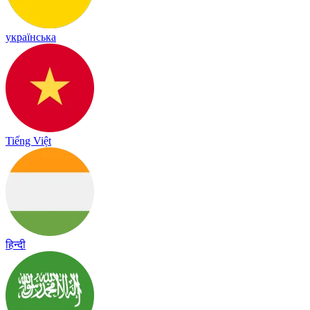
українська
Tiếng Việt
हिन्दी