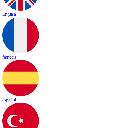
English
français
español