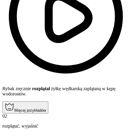
Rybak zręcznie
rozplątał
żyłkę wędkarską zaplątaną w kępę
wodorostów.
Więcej przykładów
02
rozplątać
,
wyjaśnić