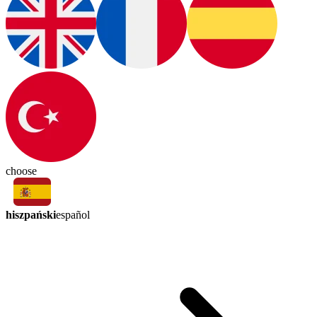
choose
hiszpański
español