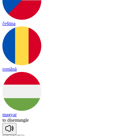
čeština
română
magyar
to
dis
en
tan
gle