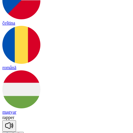
čeština
română
magyar
ra
pper