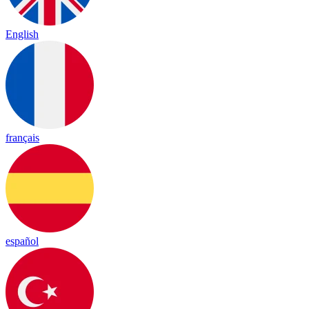
English
français
español