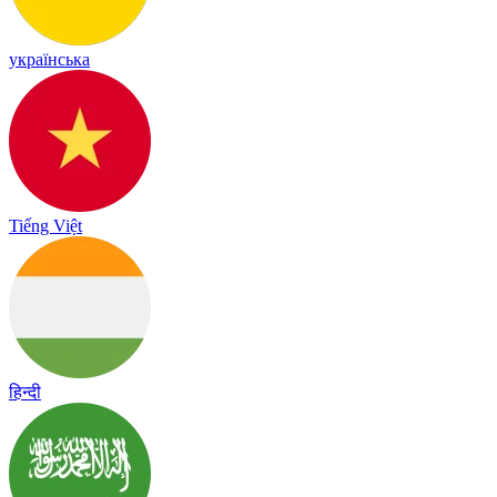
українська
Tiếng Việt
हिन्दी