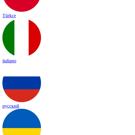
Türkçe
italiano
русский