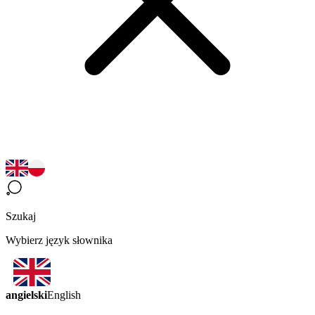
Szukaj
Wybierz język słownika
angielski
English