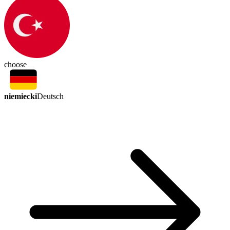
choose
niemiecki
Deutsch