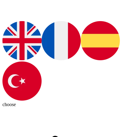
choose