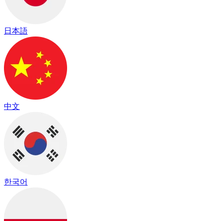
日本語
中文
한국어