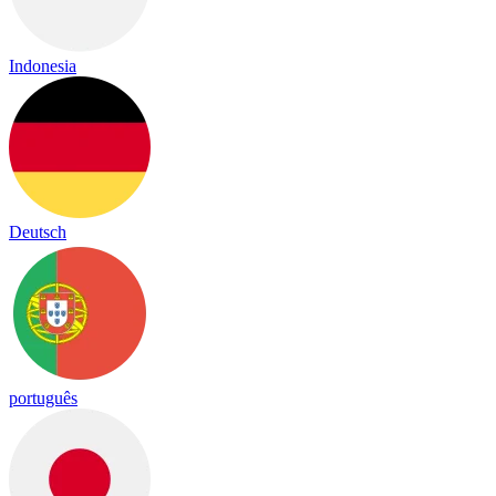
Indonesia
Deutsch
português