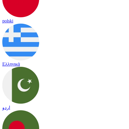
polski
Ελληνικά
اردو