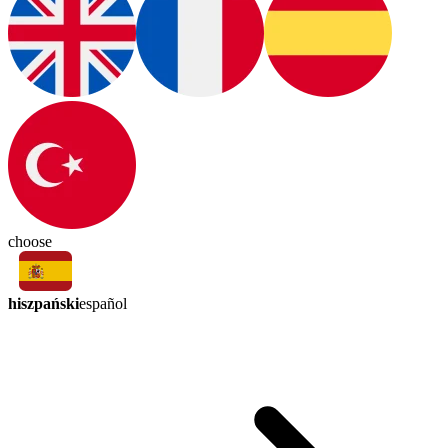
choose
hiszpański
español