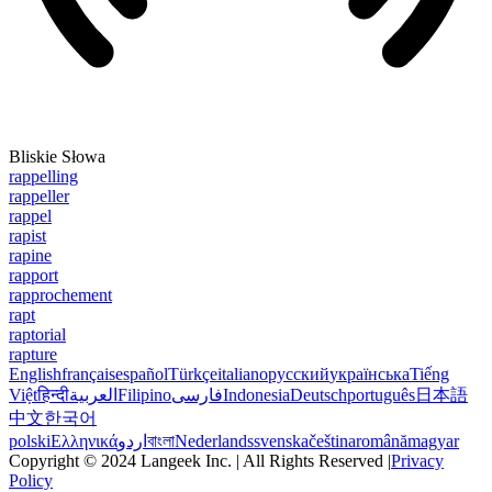
Bliskie Słowa
rappelling
rappeller
rappel
rapist
rapine
rapport
rapprochement
rapt
raptorial
rapture
English
français
español
Türkçe
italiano
русский
українська
Tiếng
Việt
हिन्दी
العربية
Filipino
فارسی
Indonesia
Deutsch
português
日本語
中文
한국어
polski
Ελληνικά
اردو
বাংলা
Nederlands
svenska
čeština
română
magyar
Copyright © 2024 Langeek Inc. | All Rights Reserved |
Privacy
Policy