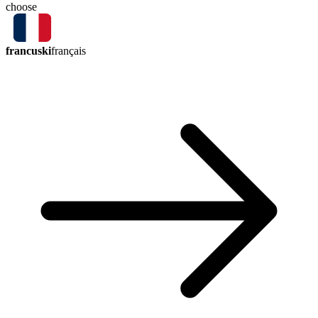
choose
francuski
français