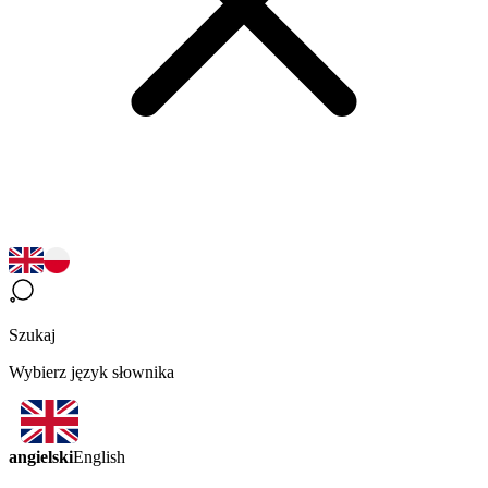
Szukaj
Wybierz język słownika
angielski
English