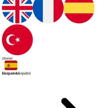
choose
hiszpański
español