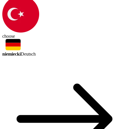
choose
niemiecki
Deutsch