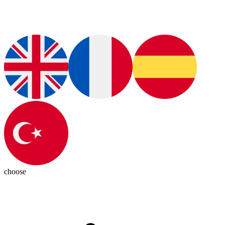
choose