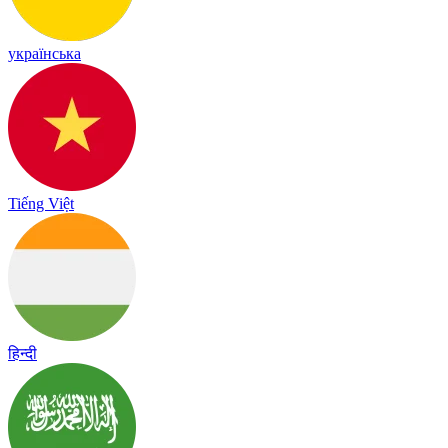
українська
Tiếng Việt
हिन्दी