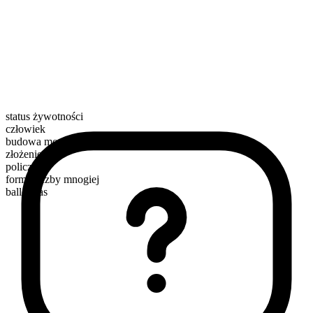
status żywotności
człowiek
budowa morfologiczna
złożenie
policzalny
forma liczby mnogiej
ballerinas