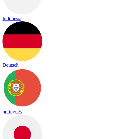
Indonesia
Deutsch
português