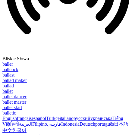
Bliskie Słowa
baller
ballcock
ballast
ballad maker
ballad
ballet
ballet dancer
ballet master
ballet skirt
balletic
English
français
español
Türkçe
italiano
русский
українська
Tiếng
Việt
हिन्दी
العربية
Filipino
فارسی
Indonesia
Deutsch
português
日本語
中文
한국어