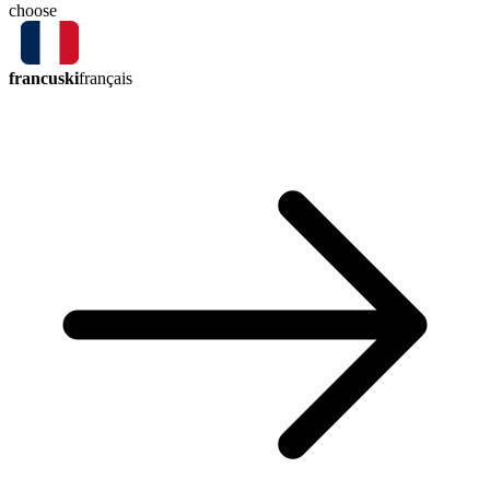
choose
francuski
français