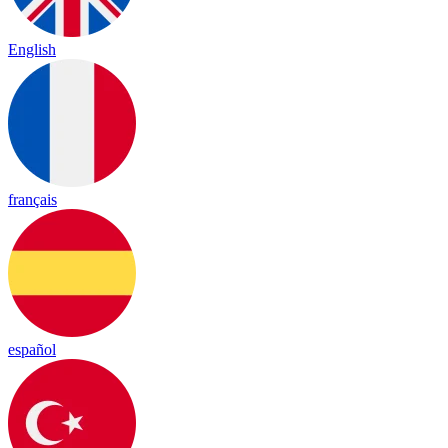
English
français
español