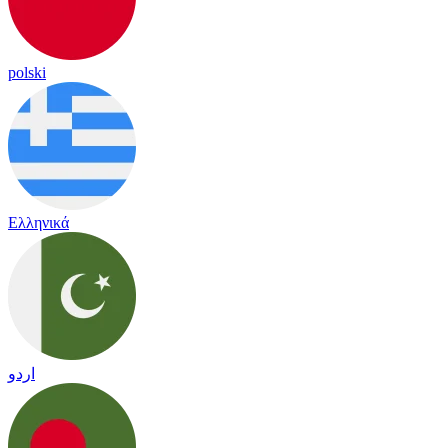
polski
Ελληνικά
اردو