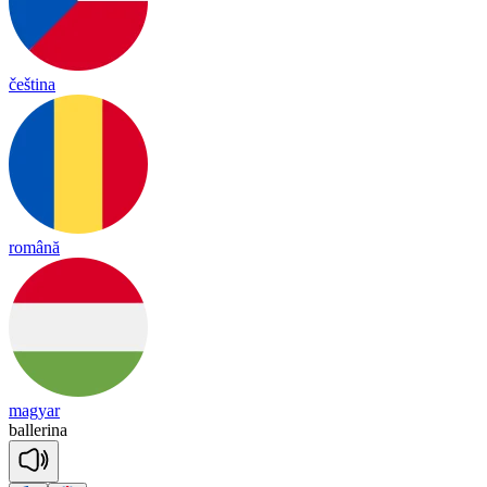
čeština
română
magyar
ba
lle
ri
na