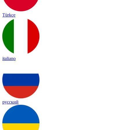
Türkçe
italiano
русский