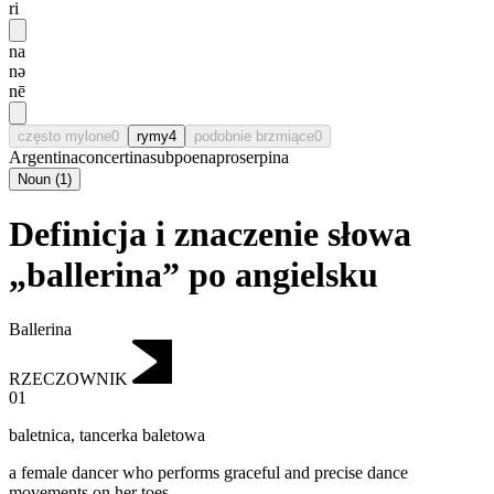
ri
na
nə
nē
często mylone
0
rymy
4
podobnie brzmiące
0
Argentina
concertina
subpoena
proserpina
Noun
(
1
)
Definicja i znaczenie słowa
„ballerina” po angielsku
Ballerina
RZECZOWNIK
01
baletnica
,
tancerka baletowa
a female dancer who performs graceful and precise dance
movements on her toes