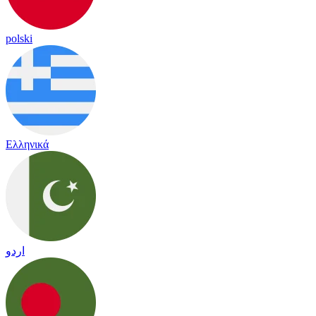
polski
Ελληνικά
اردو