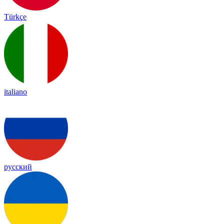
Türkçe
italiano
русский