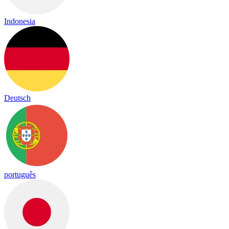
Indonesia
Deutsch
português