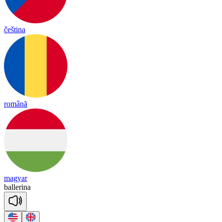
čeština
română
magyar
ba
lle
ri
na