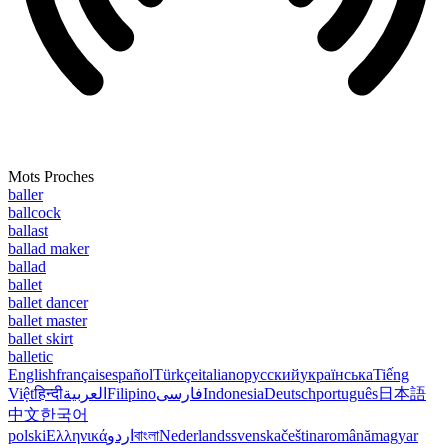
Mots Proches
baller
ballcock
ballast
ballad maker
ballad
ballet
ballet dancer
ballet master
ballet skirt
balletic
English
français
español
Türkçe
italiano
русский
українська
Tiếng
Việt
हिन्दी
العربية
Filipino
فارسی
Indonesia
Deutsch
português
日本語
中文
한국어
polski
Ελληνικά
اردو
বাংলা
Nederlands
svenska
čeština
română
magyar