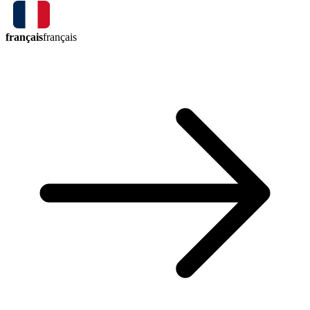
français
français