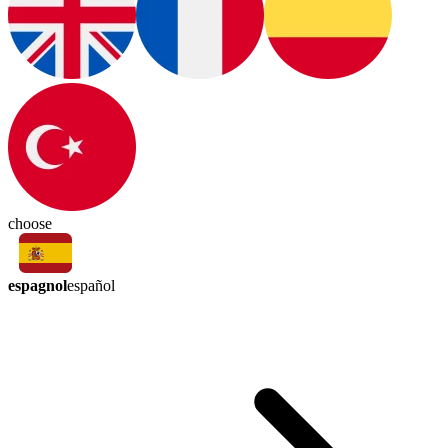
choose
espagnol
español