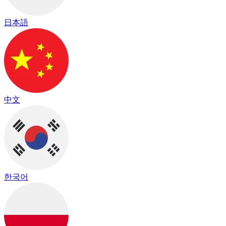
日本語
中文
한국어