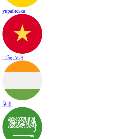
українська
Tiếng Việt
हिन्दी