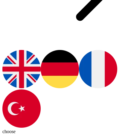
choose