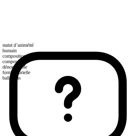
statut d’animéité
humain
composition morphologique
composé
dénombrable
forme plurielle
ballerinas