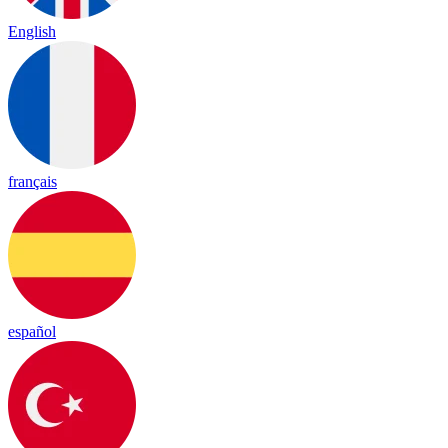
English
français
español