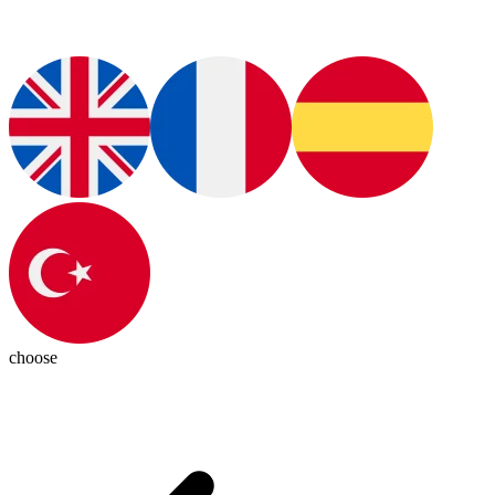
choose