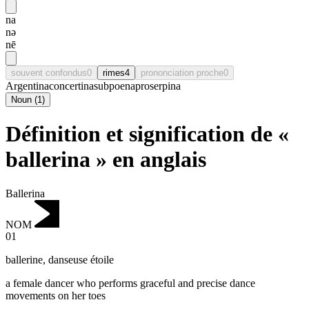
na
nə
nē
souvent confondus
0
rimes
4
prononciation proche
0
Argentina
concertina
subpoena
proserpina
Noun
(
1
)
Définition et signification de «
ballerina » en anglais
Ballerina
NOM
01
ballerine
,
danseuse étoile
a female dancer who performs graceful and precise dance
movements on her toes