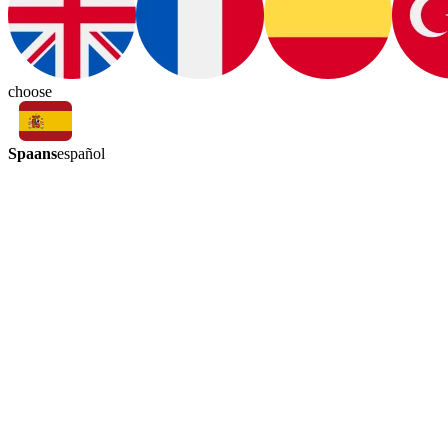
choose
Spaans
español