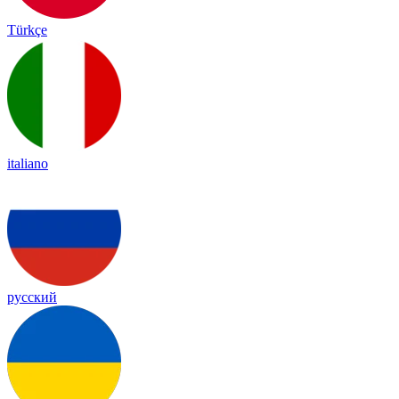
Türkçe
italiano
русский