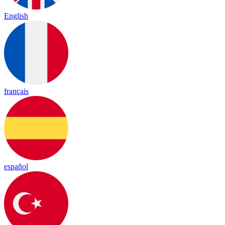
English
français
español