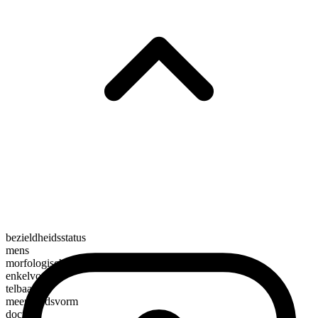
bezieldheidsstatus
mens
morfologische samenstelling
enkelvoudig
telbaar
meervoudsvorm
doctors