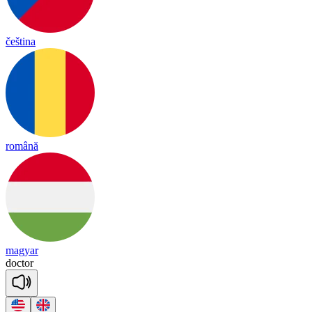
čeština
română
magyar
doc
tor