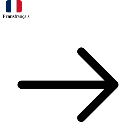
Frans
français