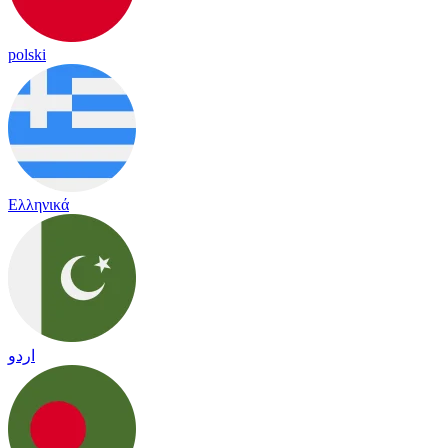
polski
Ελληνικά
اردو