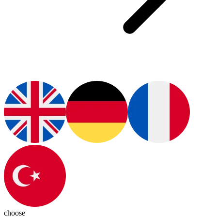
choose