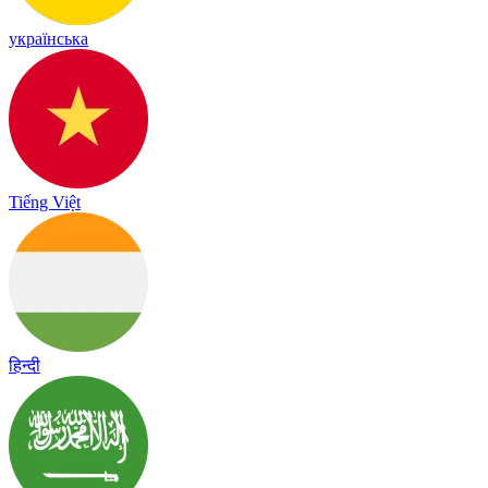
українська
Tiếng Việt
हिन्दी