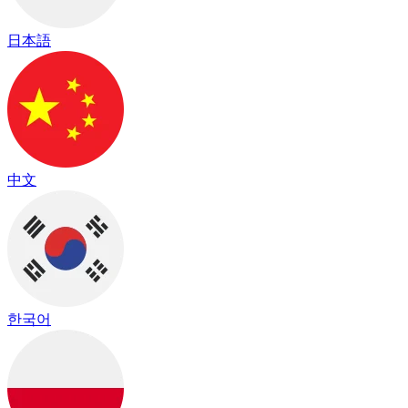
日本語
中文
한국어