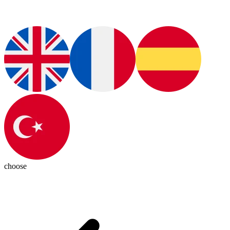
choose