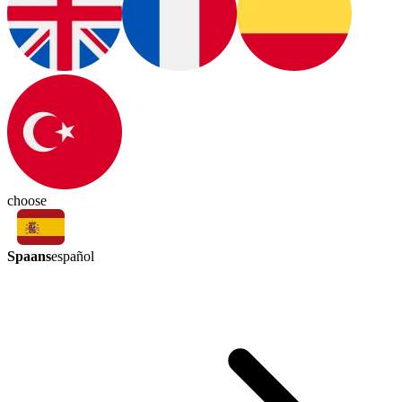
choose
Spaans
español