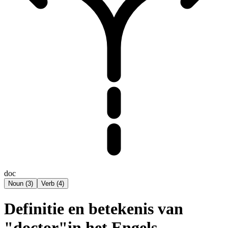
doc
Noun
(
3
)
Verb
(
4
)
Definitie en betekenis van
"doctor"in het Engels