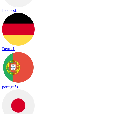
Indonesia
Deutsch
português