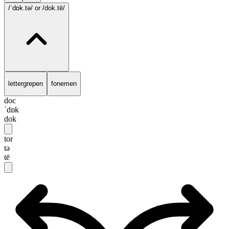
/ˈdɒk.tə/
or /dok.tē/
lettergrepen
fonemen
doc
ˈdɒk
dok
tor
tə
tē