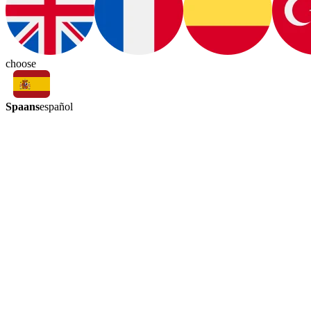
choose
Spaans
español