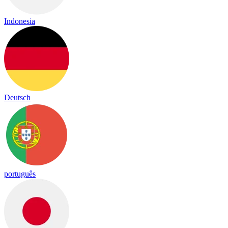
Indonesia
Deutsch
português