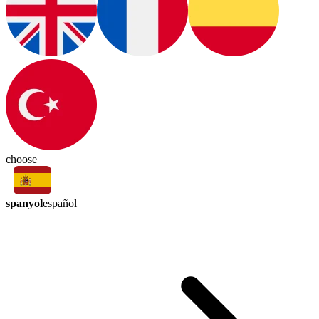
choose
spanyol
español