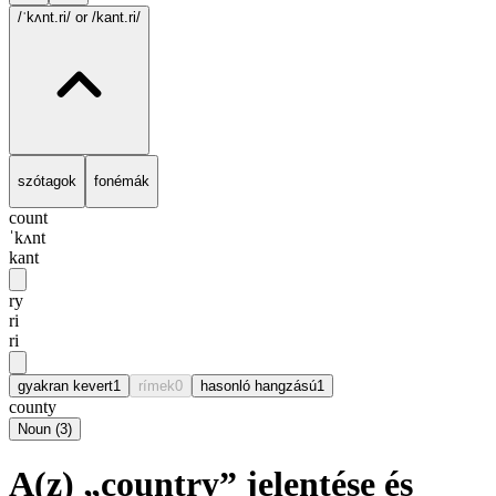
/ˈkʌnt.ri/
or /kant.ri/
szótagok
fonémák
count
ˈkʌnt
kant
ry
ri
ri
gyakran kevert
1
rímek
0
hasonló hangzású
1
county
Noun
(
3
)
A(z) „country” jelentése és