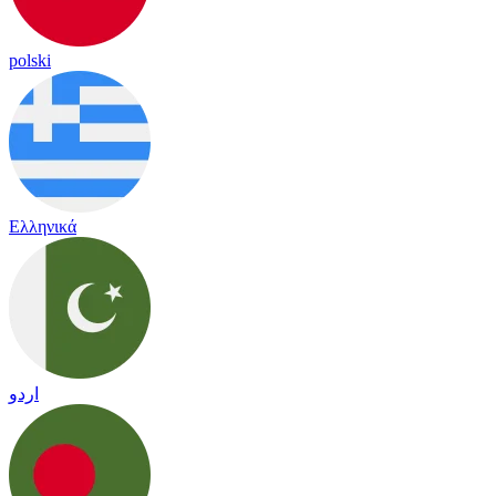
polski
Ελληνικά
اردو