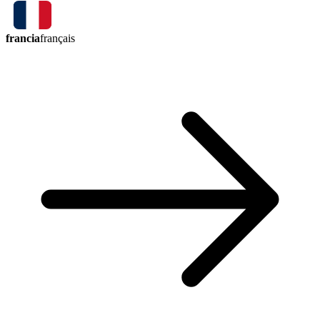
francia
français