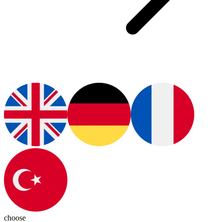
choose