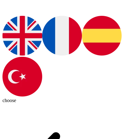
choose