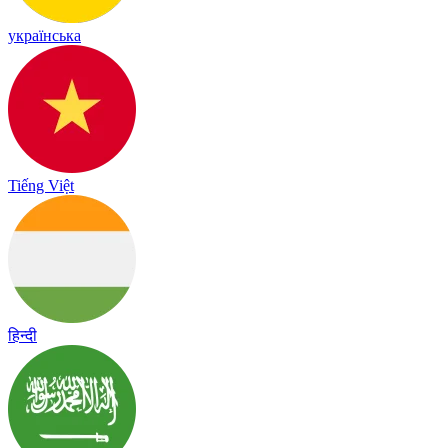
українська
Tiếng Việt
हिन्दी