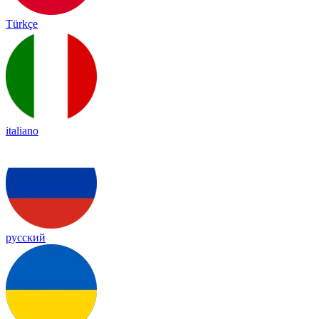
Türkçe
italiano
русский