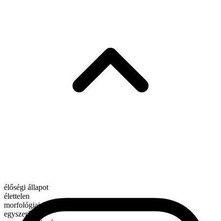
élőségi állapot
élettelen
morfológiai összetétel
egyszerű