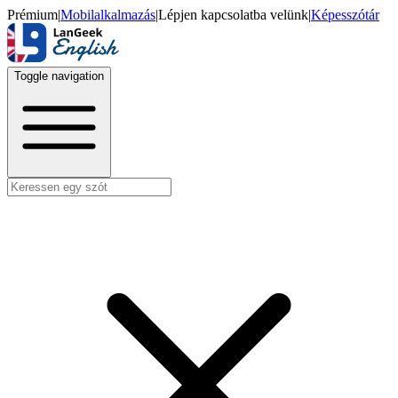
Prémium
|
Mobilalkalmazás
|
Lépjen kapcsolatba velünk
|
Képesszótár
Toggle navigation