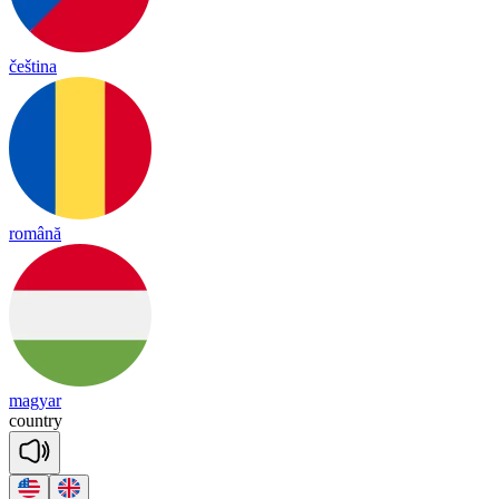
čeština
română
magyar
count
ry