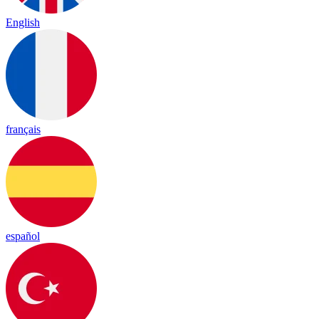
English
français
español