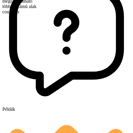
megszámlálható
többes számú alak
countries
Példák