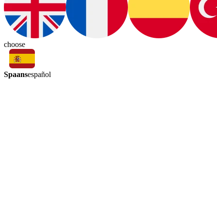
choose
Spaans
español