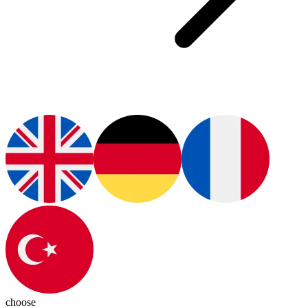
choose