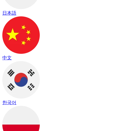
日本語
中文
한국어