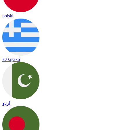
polski
Ελληνικά
اردو