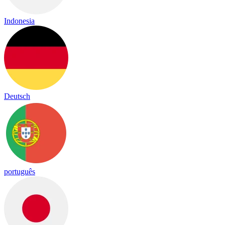
Indonesia
Deutsch
português