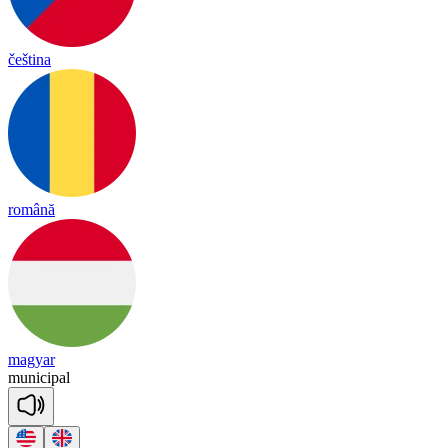
čeština
română
magyar
mu
ni
ci
pal