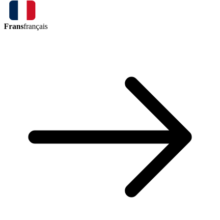
Frans
français