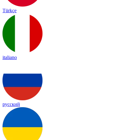
Türkçe
italiano
русский