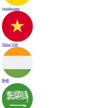
українська
Tiếng Việt
हिन्दी