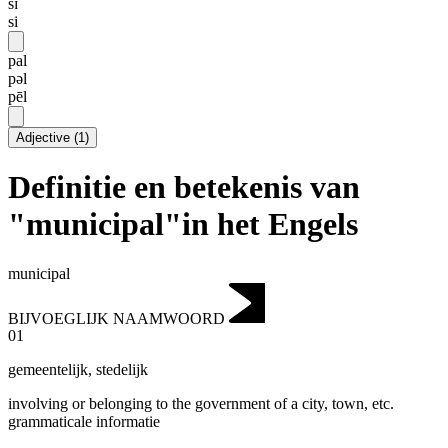
sɪ
si
pal
pəl
pēl
Adjective
(
1
)
Definitie en betekenis van
"municipal"in het Engels
municipal
BIJVOEGLIJK NAAMWOORD
01
gemeentelijk
,
stedelijk
involving or belonging to the government of a city, town, etc.
grammaticale informatie