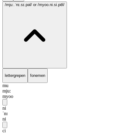
/mju:.ˈnɪ.sɪ.pəl/
or /myoo.ni.si.pēl/
lettergrepen
fonemen
mu
mju:
myoo
ni
ˈnɪ
ni
ci