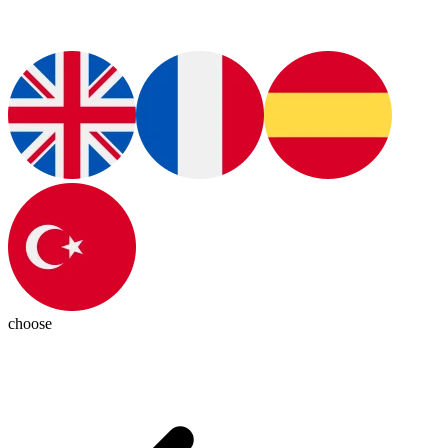
choose