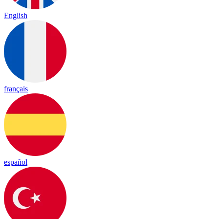
English
français
español