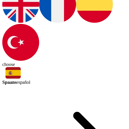
choose
Spaans
español