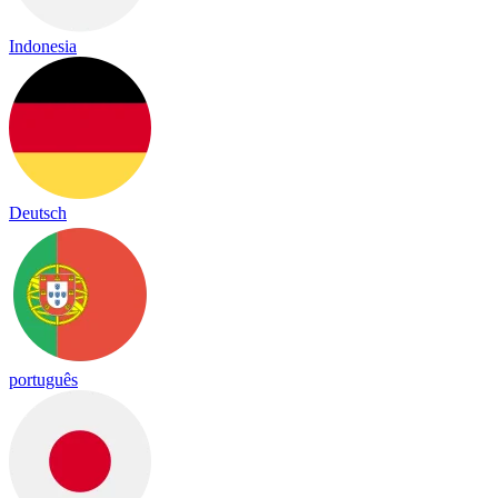
Indonesia
Deutsch
português