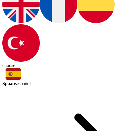
choose
Spaans
español