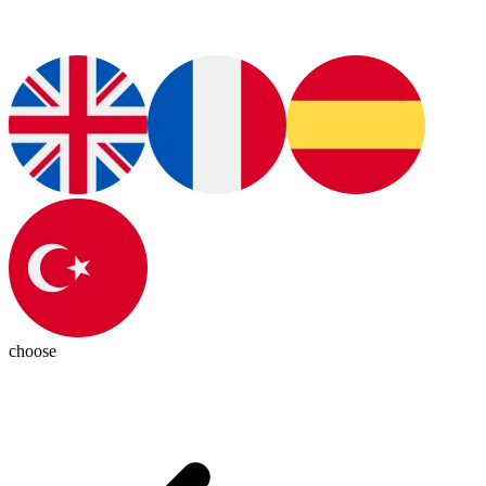
choose