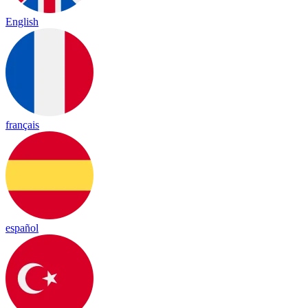
English
français
español