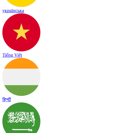
українська
Tiếng Việt
हिन्दी