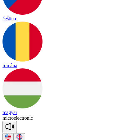
čeština
română
magyar
mic
ro
e
lect
ro
nic