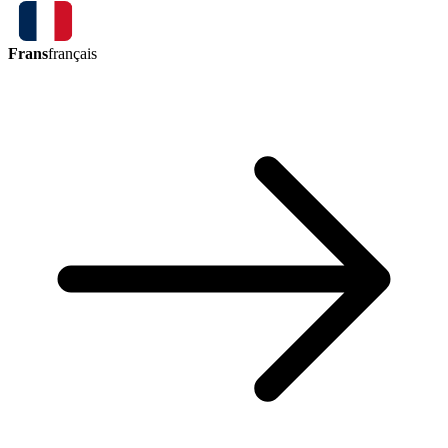
Frans
français