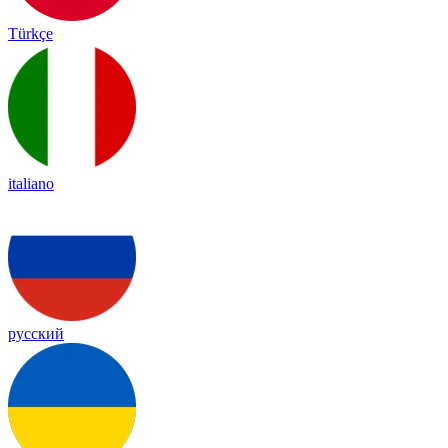
Türkçe
italiano
русский