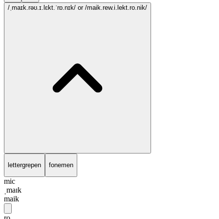
/ˌmaɪk.rəʊ.ɪ.lɛkt.ˈrɒ.nɪk/
or /maik.rew.i.lekt.ro.nik/
lettergrepen
fonemen
mic
ˌmaɪk
maik
ro