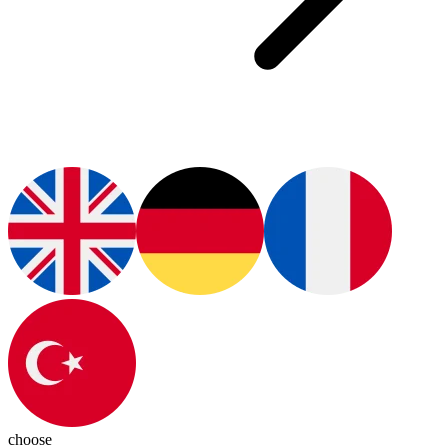
choose