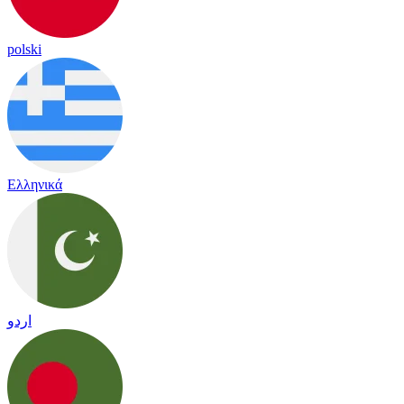
polski
Ελληνικά
اردو