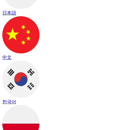
日本語
中文
한국어