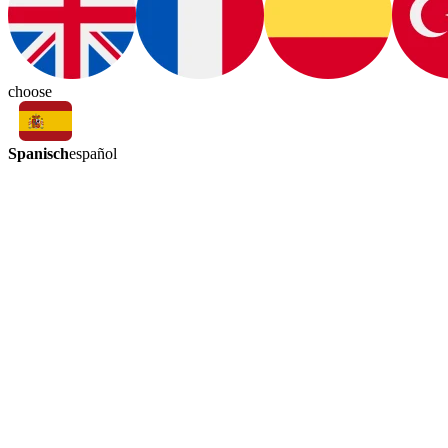
choose
Spanisch
español