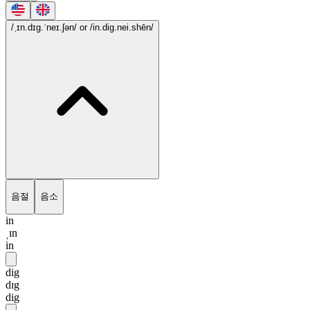
/ˌɪn.dɪg.ˈneɪ.ʃən/
or /in.dig.nei.shēn/
음절
음소
in
ˌɪn
in
dig
dɪg
dig