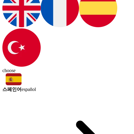
choose
스페인어
español