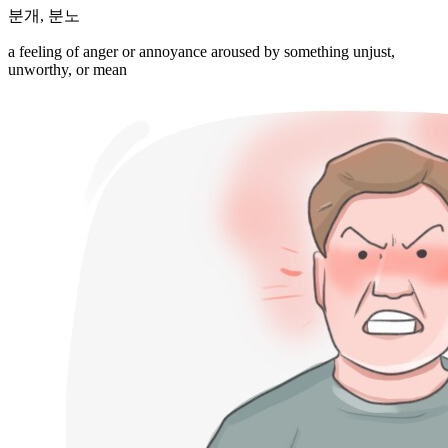
분개
,
분노
a feeling of anger or annoyance aroused by something unjust,
unworthy, or mean