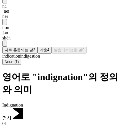
na
ˈneɪ
nei
tion
ʃən
shēn
자주 혼동되는 말
2
각운
4
발음이 비슷한 말
0
indication
indigestion
Noun
(
1
)
영어로 "indignation"의 정의
와 의미
Indignation
명사
01