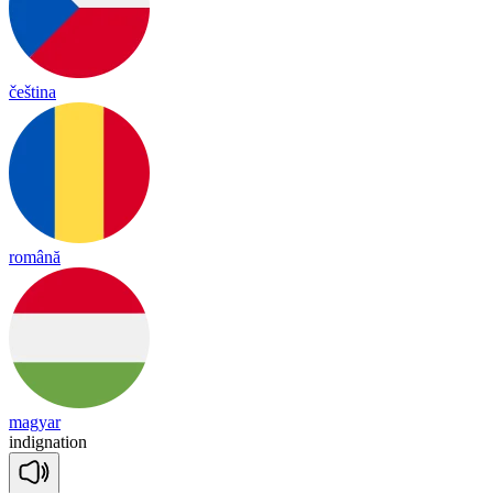
čeština
română
magyar
in
dig
na
tion