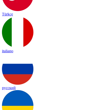
Türkçe
italiano
русский