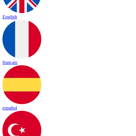
English
français
español