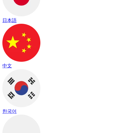
日本語
中文
한국어