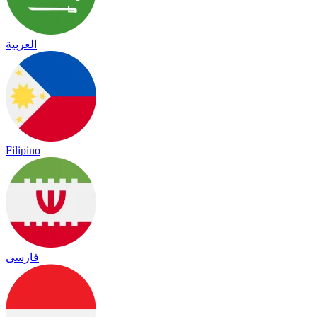
العربية
Filipino
فارسی