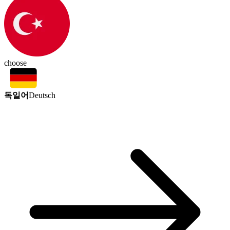
choose
독일어
Deutsch