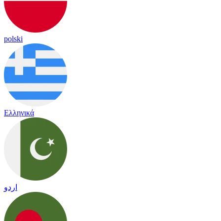
polski
Ελληνικά
اردو