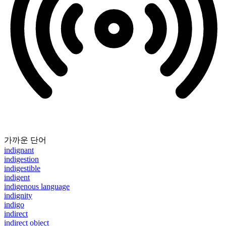
가까운 단어
indignant
indigestion
indigestible
indigent
indigenous language
indignity
indigo
indirect
indirect object