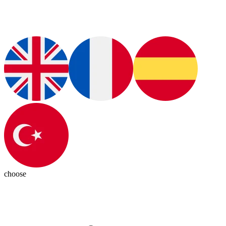
choose