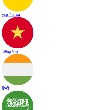
українська
Tiếng Việt
हिन्दी