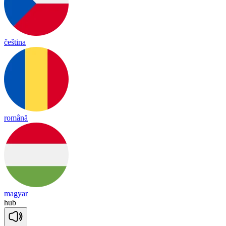
čeština
română
magyar
hub