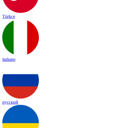
Türkçe
italiano
русский