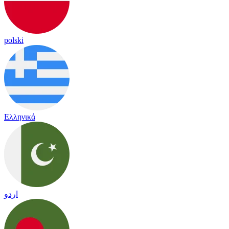
polski
Ελληνικά
اردو