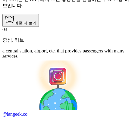
브
입니다.
예문 더 보기
03
중심
,
허브
a central station, airport, etc. that provides passengers with many
services
@langeek.co