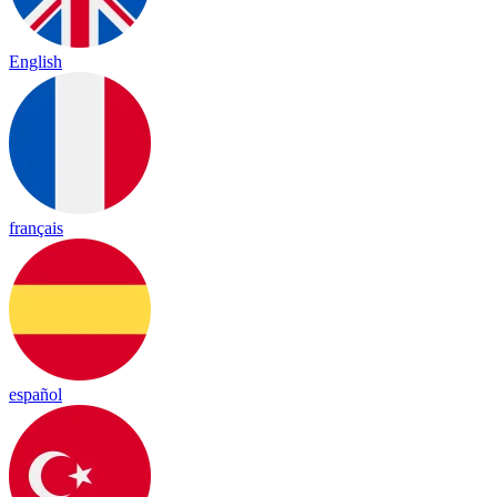
English
français
español