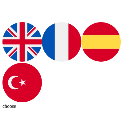
choose