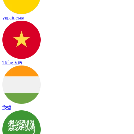
українська
Tiếng Việt
हिन्दी