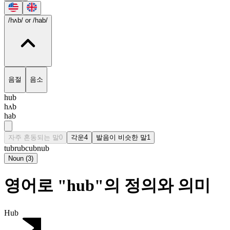
/hʌb/
or /hab/
음절
음소
hub
hʌb
hab
자주 혼동되는 말
0
각운
4
발음이 비슷한 말
1
tub
rub
cub
nub
Noun
(
3
)
영어로 "hub"의 정의와 의미
Hub