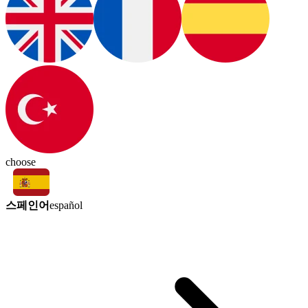
choose
스페인어
español