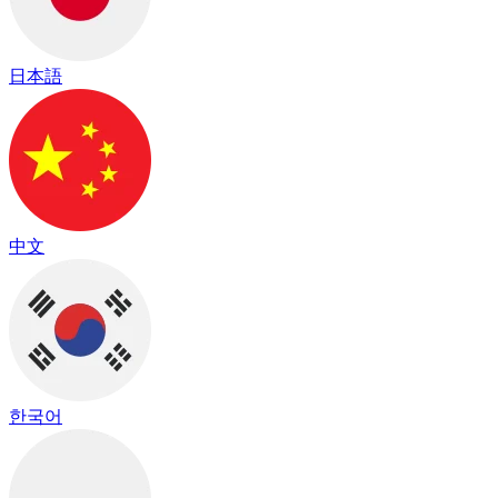
日本語
中文
한국어