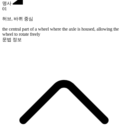
명사
01
허브
,
바퀴 중심
the central part of a wheel where the axle is housed, allowing the
wheel to rotate freely
문법 정보