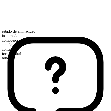
estado de animacidad
inanimado
composición morfológica
simple
contable
forma plural
hubs