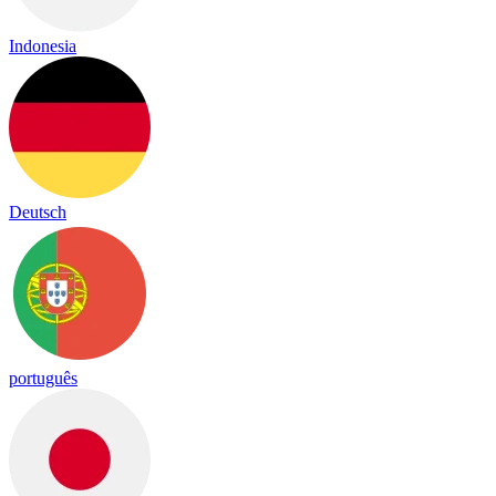
Indonesia
Deutsch
português