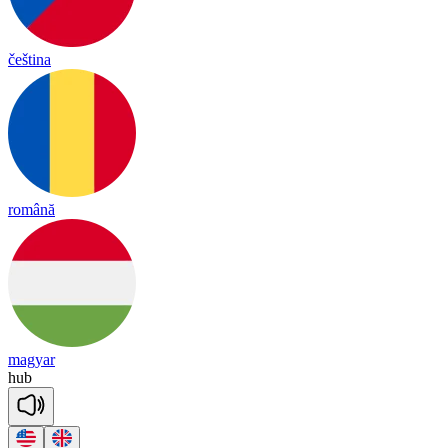
čeština
română
magyar
hub