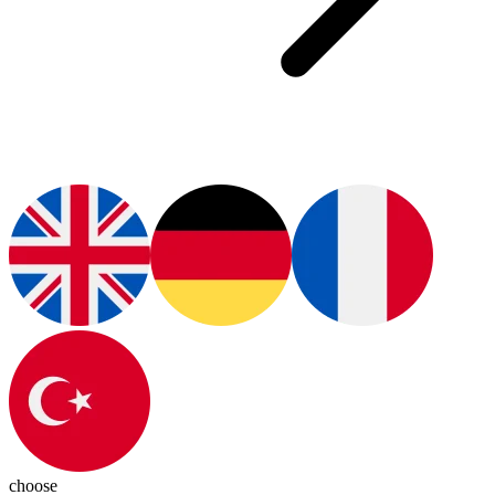
choose