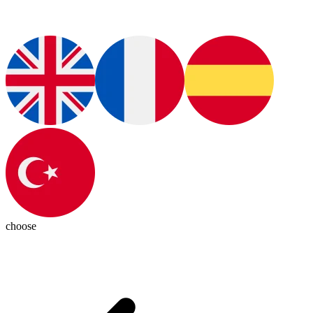
choose