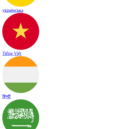
українська
Tiếng Việt
हिन्दी