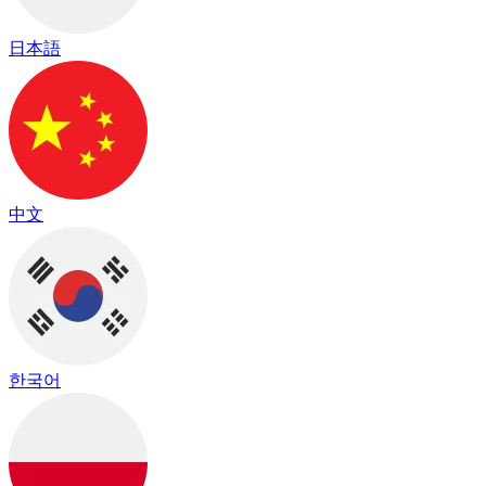
日本語
中文
한국어