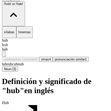
/hʌb/
or /hab/
sílabas
fonemas
hub
hʌb
hab
confusiones comunes
0
rimas
4
pronunciación similar
1
tub
rub
cub
nub
Noun
(
3
)
Definición y significado de
"hub"en inglés
Hub