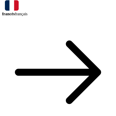
francés
français