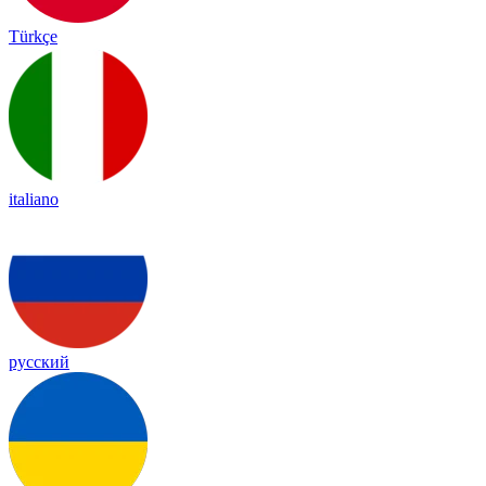
Türkçe
italiano
русский