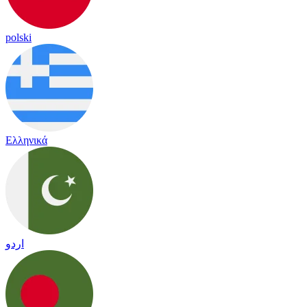
polski
Ελληνικά
اردو