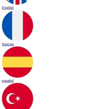
English
français
español