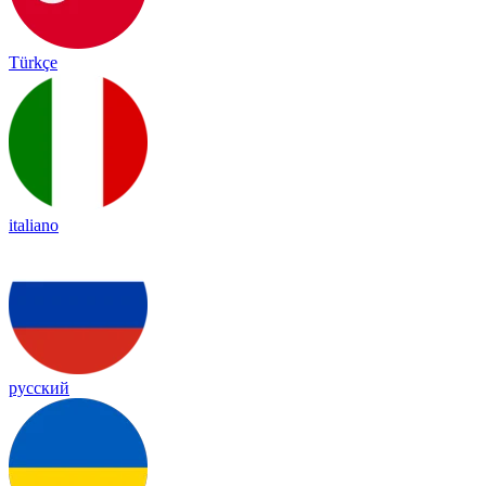
Türkçe
italiano
русский