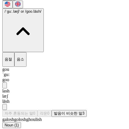
/ˈgu:.læʃ/
or /goo.lāsh/
음절
음소
gou
ˈgu:
goo
lash
læʃ
lāsh
자주 혼동되는 말
0
각운
0
발음이 비슷한 말
3
galosh
golosh
ghoulish
Noun
(
1
)