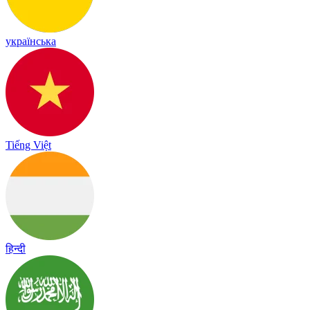
українська
Tiếng Việt
हिन्दी