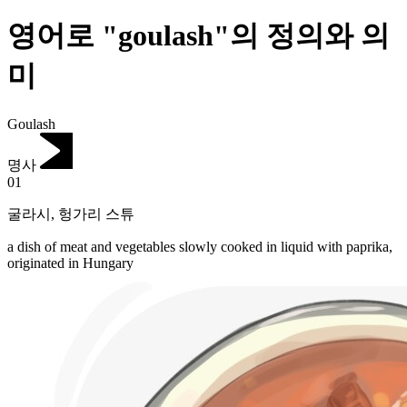
영어로 "goulash"의 정의와 의
미
Goulash
명사
01
굴라시
,
헝가리 스튜
a dish of meat and vegetables slowly cooked in liquid with paprika,
originated in Hungary