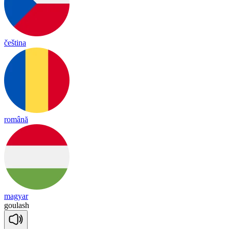
čeština
română
magyar
gou
lash