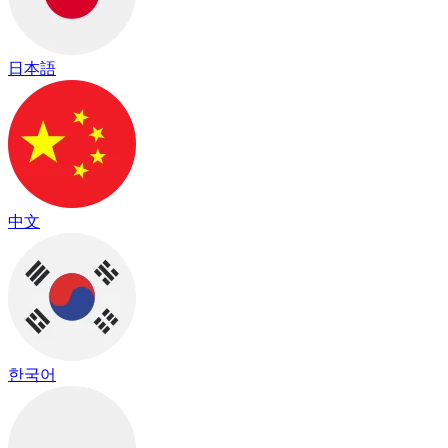
日本語
中文
한국어