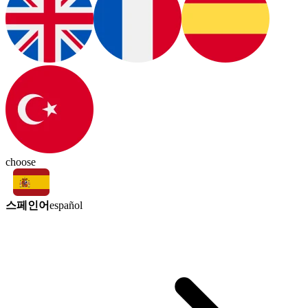
choose
스페인어
español