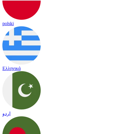
polski
Ελληνικά
اردو