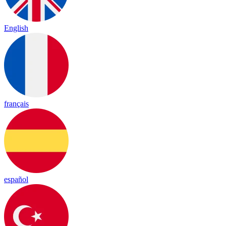
English
français
español