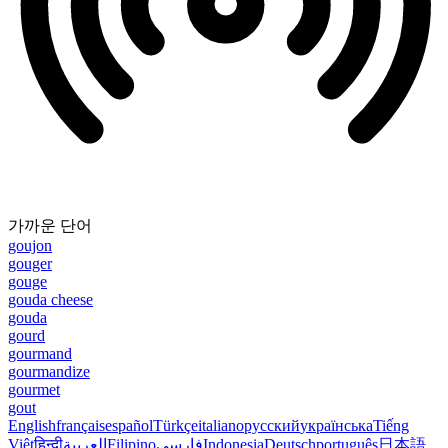
가까운 단어
goujon
gouger
gouge
gouda cheese
gouda
gourd
gourmand
gourmandize
gourmet
gout
English
français
español
Türkçe
italiano
русский
українська
Tiếng
Việt
हिन्दी
العربية
Filipino
فارسی
Indonesia
Deutsch
português
日本語