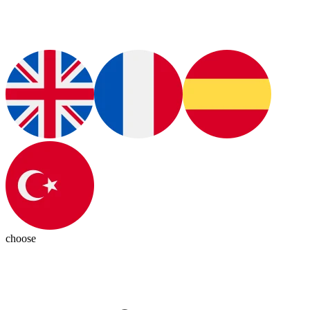
choose