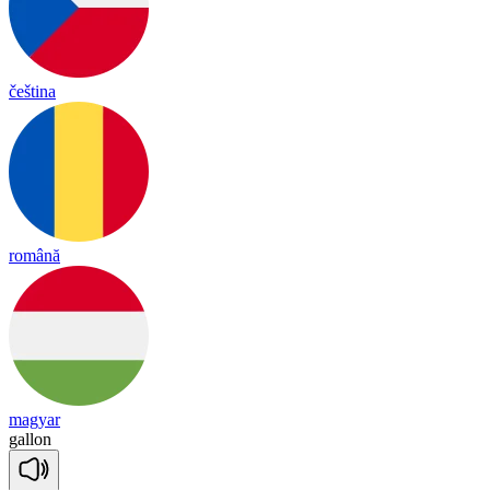
čeština
română
magyar
ga
llon