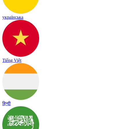
українська
Tiếng Việt
हिन्दी