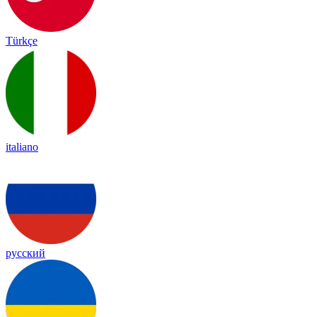
Türkçe
italiano
русский