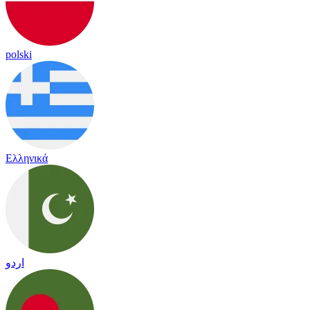
polski
Ελληνικά
اردو