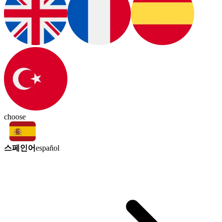
choose
스페인어
español