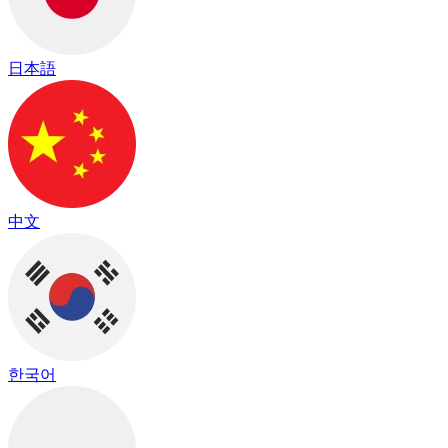
日本語
中文
한국어