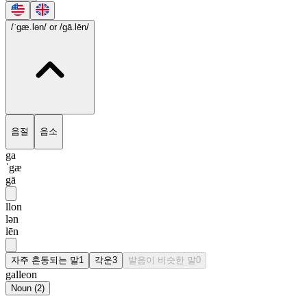
/ˈgæ.lən/
or /gā.lēn/
음절
음소
ga
ˈgæ
gā
llon
lən
lēn
자주 혼동되는 말
1
각운
3
발음이 비슷한 말
0
galleon
Noun
(
2
)