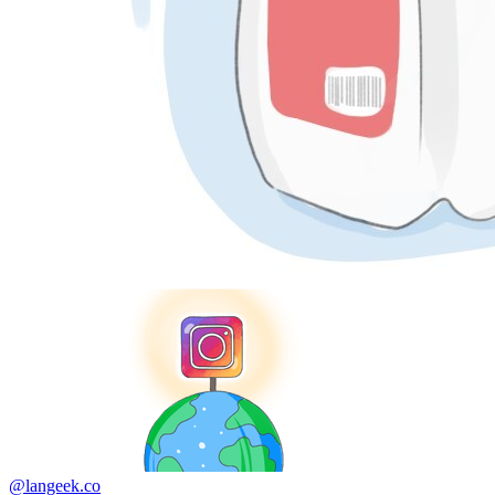
@langeek.co