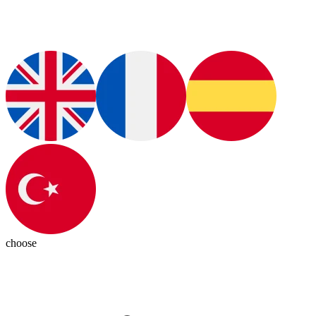
choose