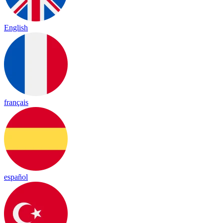
English
français
español