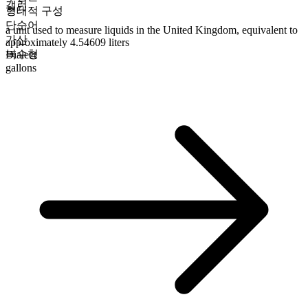
갤런
형태적 구성
단순어
a unit used to measure liquids in the United Kingdom, equivalent to
가산
approximately 4.54609 liters
복수형
Dialect
gallons