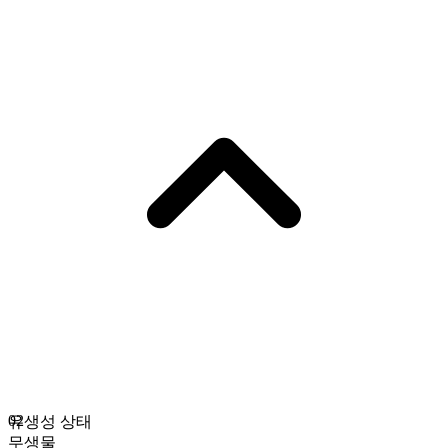
02
유생성 상태
무생물