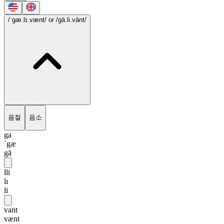
/ˈgæ.lɪ.vænt/
or /gā.li.vānt/
음절
음소
ga
ˈgæ
gā
lli
lɪ
li
vant
vænt