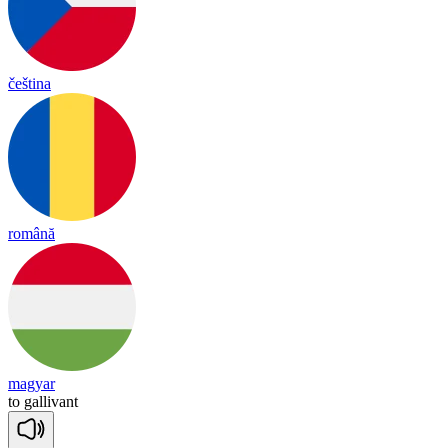
čeština
română
magyar
to
ga
lli
vant