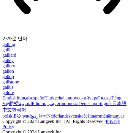
가까운 단어
galling
gallic
galliard
galley
gallery
gallon
gallop
gallstone
gallus
galore
English
français
español
Türkçe
italiano
русский
українська
Tiếng
Việt
हिन्दी
العربية
Filipino
فارسی
Indonesia
Deutsch
português
日本語
中文
한국어
polski
Ελληνικά
اردو
বাংলা
Nederlands
svenska
čeština
română
magyar
Copyright © 2024 Langeek Inc. | All Rights Reserved |
Privacy
Policy
Copyright © 2024 Langeek Inc.