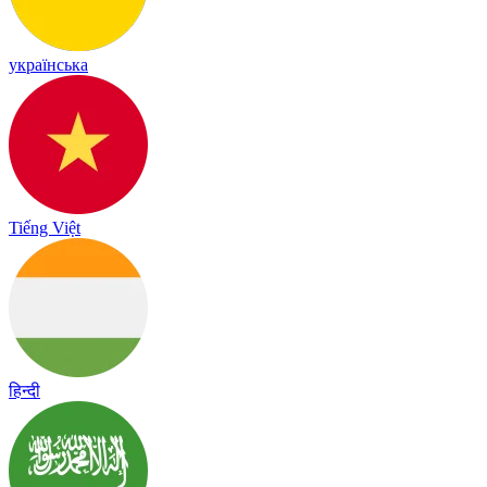
українська
Tiếng Việt
हिन्दी