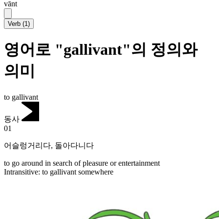
vānt
Verb
(
1
)
영어로 "gallivant"의 정의와
의미
to gallivant
동사
01
어슬렁거리다
,
돌아다니다
to go around in search of pleasure or entertainment
Intransitive
:
to gallivant
somewhere