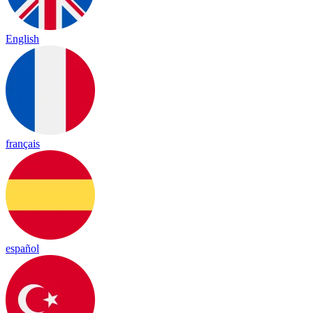
English
français
español