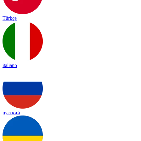
Türkçe
italiano
русский