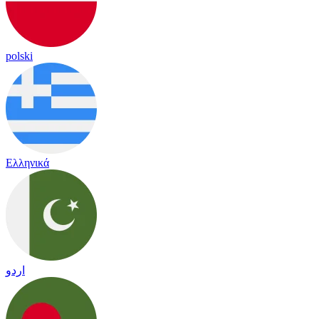
polski
Ελληνικά
اردو