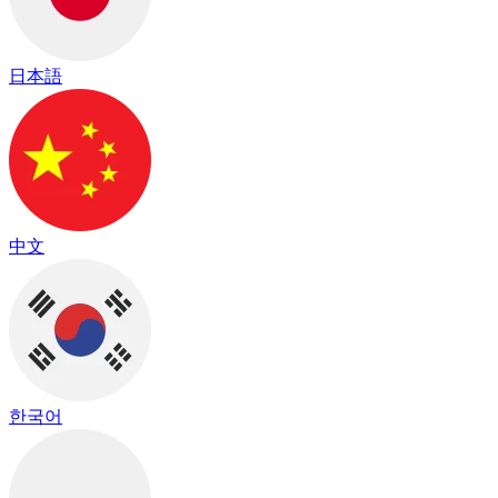
日本語
中文
한국어