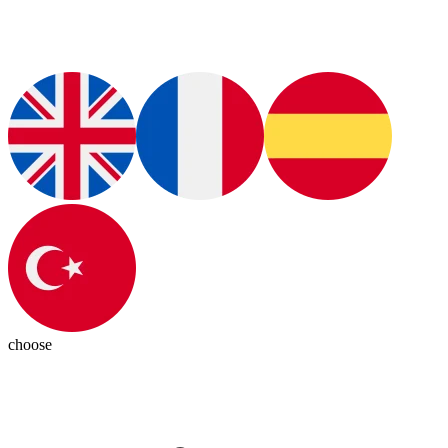
choose