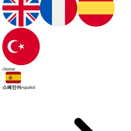
choose
스페인어
español