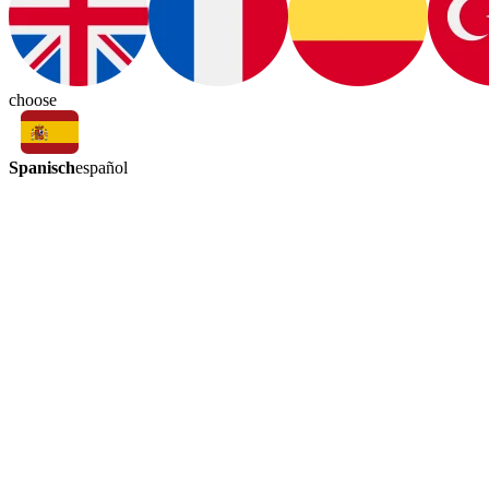
choose
Spanisch
español