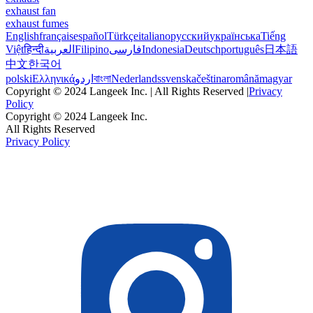
exhaust fan
exhaust fumes
English
français
español
Türkçe
italiano
русский
українська
Tiếng
Việt
हिन्दी
العربية
Filipino
فارسی
Indonesia
Deutsch
português
日本語
中文
한국어
polski
Ελληνικά
اردو
বাংলা
Nederlands
svenska
čeština
română
magyar
Copyright © 2024 Langeek Inc. | All Rights Reserved |
Privacy
Policy
Copyright © 2024 Langeek Inc.
All Rights Reserved
Privacy Policy