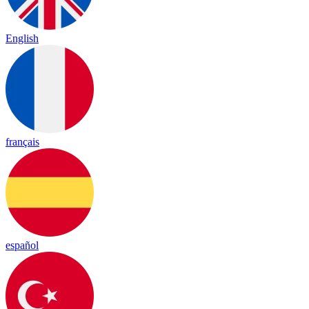
English
français
español