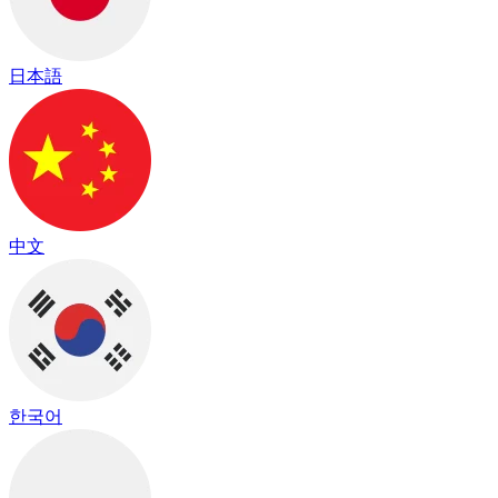
日本語
中文
한국어