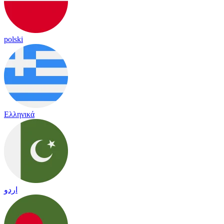
polski
Ελληνικά
اردو