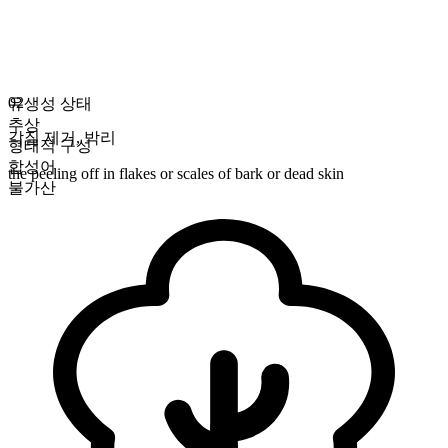
02
유생성 상태
추상
각질 제거
,
박리
형태적 구성
합성어
the peeling off in flakes or scales of bark or dead skin
불가산