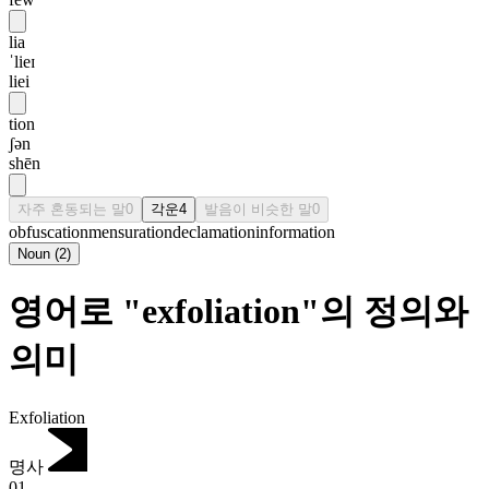
lia
ˈlieɪ
liei
tion
ʃən
shēn
자주 혼동되는 말
0
각운
4
발음이 비슷한 말
0
obfuscation
mensuration
declamation
information
Noun
(
2
)
영어로 "exfoliation"의 정의와
의미
Exfoliation
명사
01