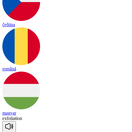
čeština
română
magyar
ex
fo
lia
tion