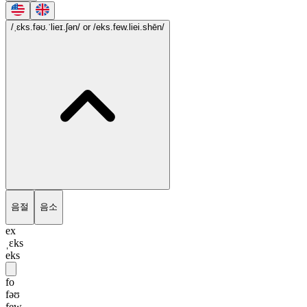
/ˌɛks.fəʊ.ˈlieɪ.ʃən/
or /eks.few.liei.shēn/
음절
음소
ex
ˌɛks
eks
fo
fəʊ
few