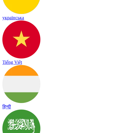
українська
Tiếng Việt
हिन्दी