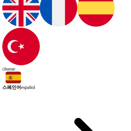
choose
스페인어
español