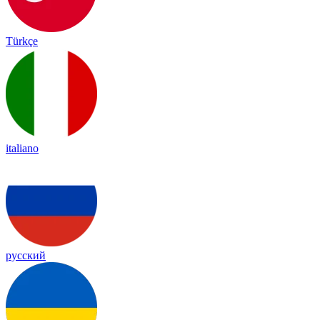
Türkçe
italiano
русский