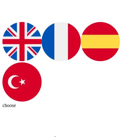
choose