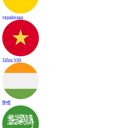
українська
Tiếng Việt
हिन्दी