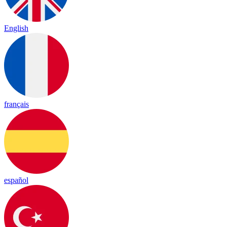
English
français
español