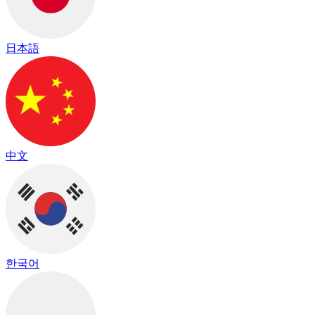
日本語
中文
한국어