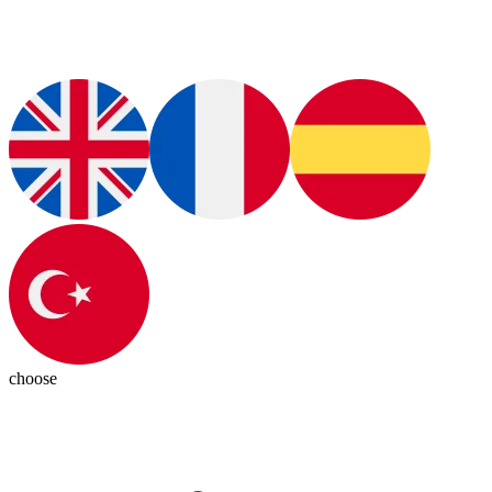
choose