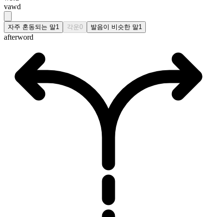
vawd
자주 혼동되는 말
1
각운
0
발음이 비슷한 말
1
afterword