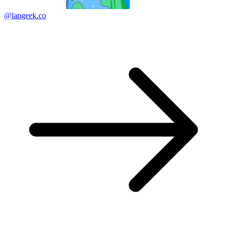
@langeek.co