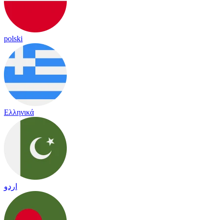
polski
Ελληνικά
اردو