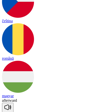
čeština
română
magyar
af
ter
ward