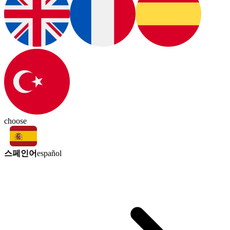
choose
스페인어
español