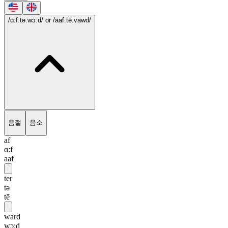
/ɑ:f.tə.wɔ:d/
or /aaf.tē.vawd/
음절
음소
af
ɑ:f
aaf
ter
tə
tē
ward
wɔ:d