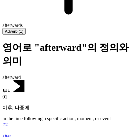
afterwards
Adverb
(
1
)
영어로 "afterward"의 정의와
의미
afterward
부사
01
이후
,
나중에
in the time following a specific action, moment, or event
after