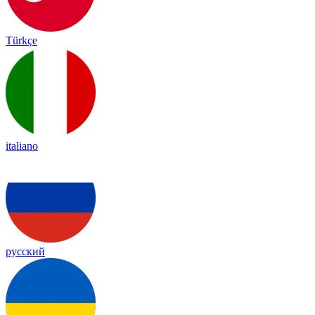
Türkçe
italiano
русский