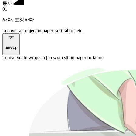
동사
01
싸다
,
포장하다
to cover an object in paper, soft fabric, etc.
unwrap
Transitive
:
to wrap
sth |
to wrap
sth in paper or fabric