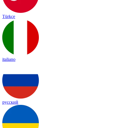
Türkçe
italiano
русский