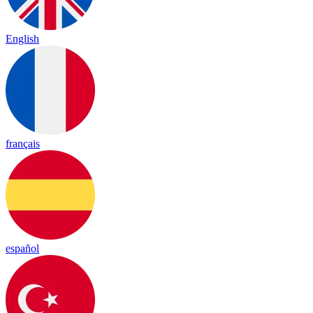
English
français
español