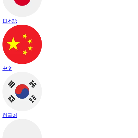
日本語
中文
한국어