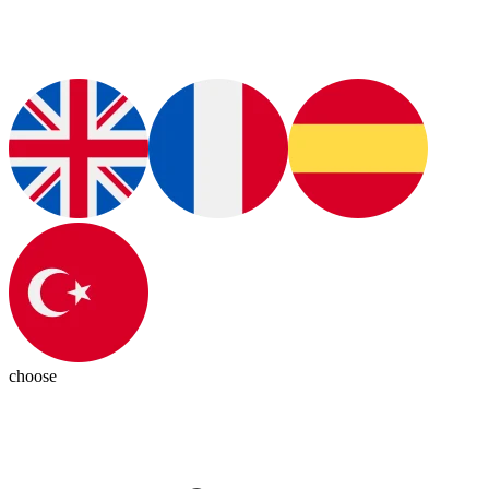
choose