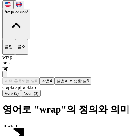
/ræp/
or /rāp/
음절
음소
wrap
ræp
rāp
자주 혼동되는 말
0
각운
4
발음이 비슷한 말
3
crap
knap
frap
klap
Verb
(
3
)
Noun
(
3
)
영어로 "wrap"의 정의와 의미
to wrap