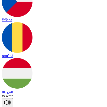
čeština
română
magyar
to
wrap