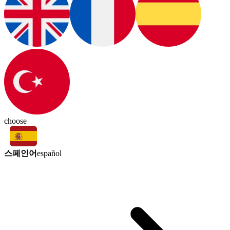
choose
스페인어
español