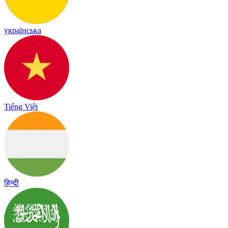
українська
Tiếng Việt
हिन्दी