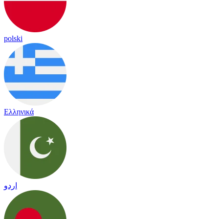
polski
Ελληνικά
اردو