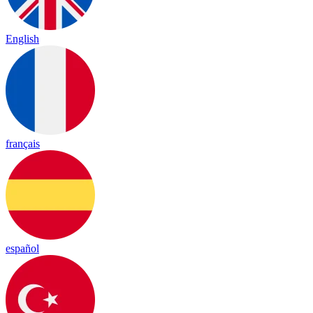
English
français
español