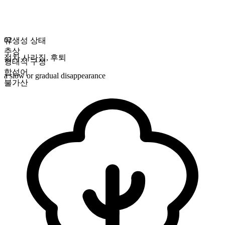
02
유생성 상태
추상
점차 사라짐
,
후퇴
형태적 구성
합성어
a slow or gradual disappearance
불가산