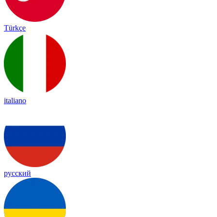
Türkçe
italiano
русский