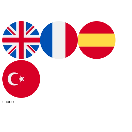
choose