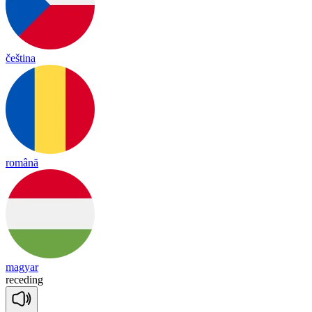
čeština
română
magyar
re
ce
ding