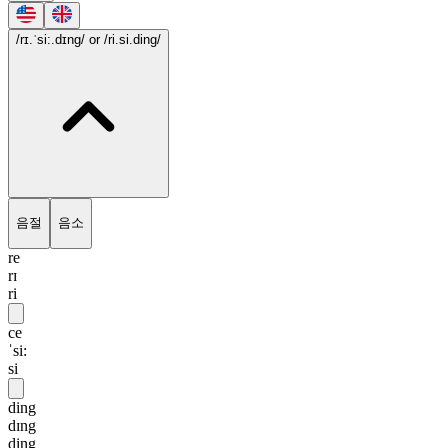
/rɪ.ˈsi:.dɪng/
or /ri.si.ding/
음절
음소
re
rɪ
ri
ce
ˈsi:
si
ding
dɪng
ding