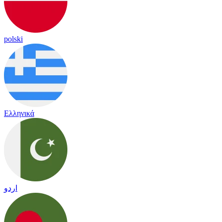
polski
Ελληνικά
اردو