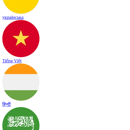
українська
Tiếng Việt
हिन्दी