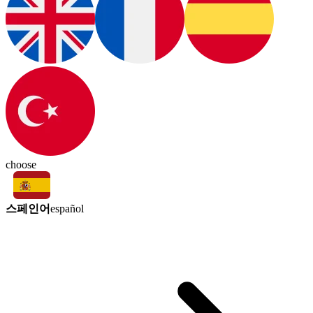
choose
스페인어
español