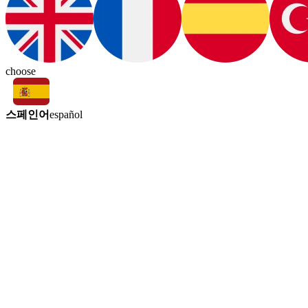
choose
스페인어
español