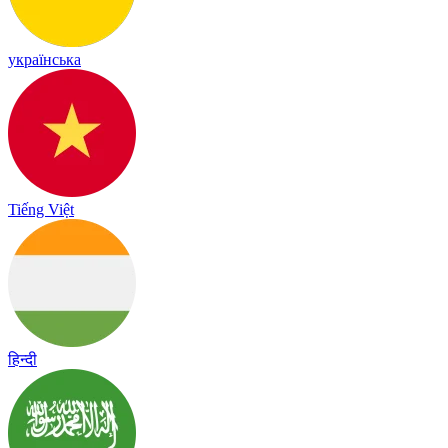
українська
Tiếng Việt
हिन्दी