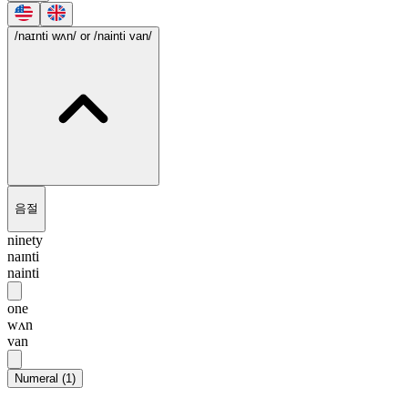
/naɪnti wʌn/
or /nainti van/
음절
ninety
naɪnti
nainti
one
wʌn
van
Numeral
(
1
)