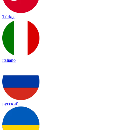
Türkçe
italiano
русский