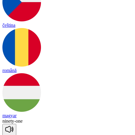
čeština
română
magyar
ninety
-
one