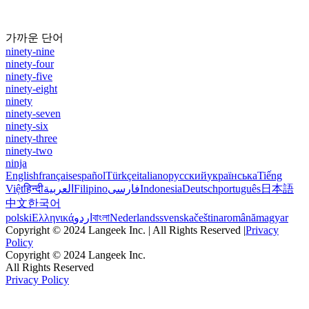
가까운 단어
ninety-nine
ninety-four
ninety-five
ninety-eight
ninety
ninety-seven
ninety-six
ninety-three
ninety-two
ninja
English
français
español
Türkçe
italiano
русский
українська
Tiếng
Việt
हिन्दी
العربية
Filipino
فارسی
Indonesia
Deutsch
português
日本語
中文
한국어
polski
Ελληνικά
اردو
বাংলা
Nederlands
svenska
čeština
română
magyar
Copyright © 2024 Langeek Inc. | All Rights Reserved |
Privacy
Policy
Copyright © 2024 Langeek Inc.
All Rights Reserved
Privacy Policy