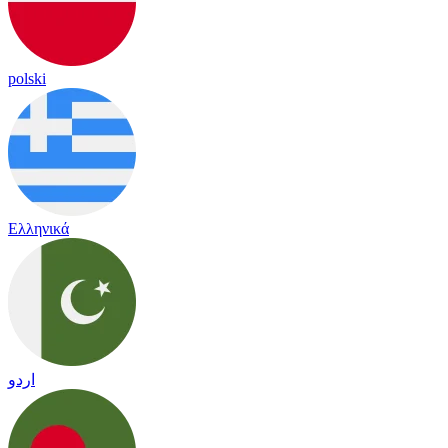
polski
Ελληνικά
اردو