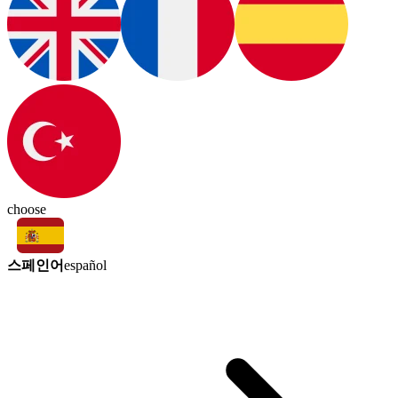
choose
스페인어
español