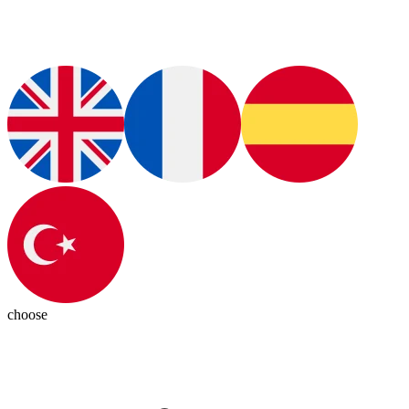
choose