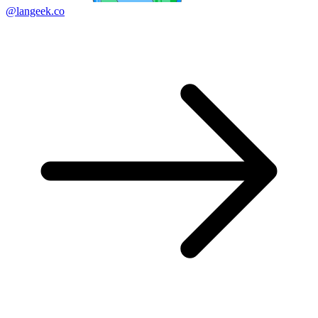
@langeek.co