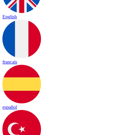
English
français
español