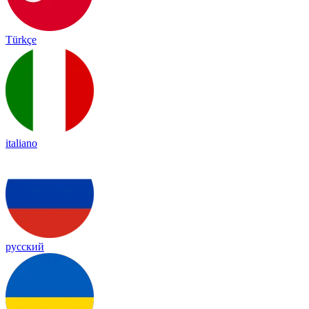
Türkçe
italiano
русский