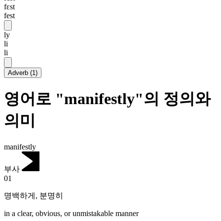
fɛst
fest
ly
li
li
Adverb
(
1
)
영어로 "manifestly"의 정의와
의미
manifestly
부사
01
명백하게
,
분명히
in a clear, obvious, or unmistakable manner