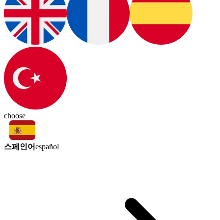
choose
스페인어
español