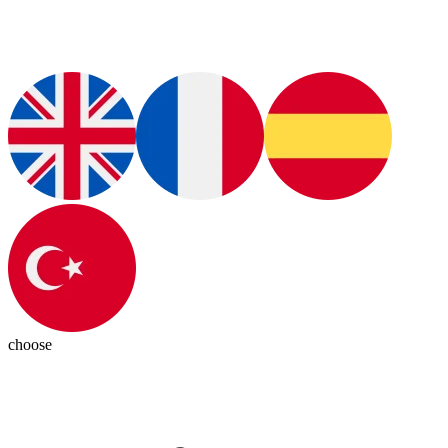
choose