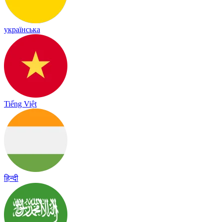
українська
Tiếng Việt
हिन्दी