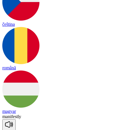
čeština
română
magyar
ma
ni
fest
ly