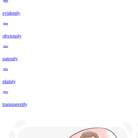
evidently
obviously
patently
plainly
transparently