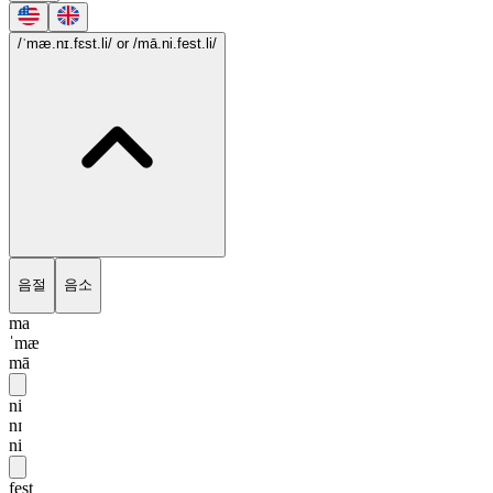
/ˈmæ.nɪ.fɛst.li/
or /mā.ni.fest.li/
음절
음소
ma
ˈmæ
mā
ni
nɪ
ni
fest