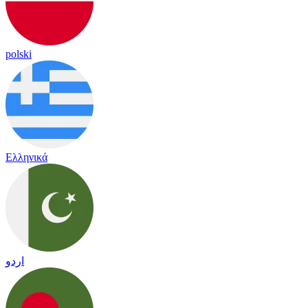
polski
Ελληνικά
اردو