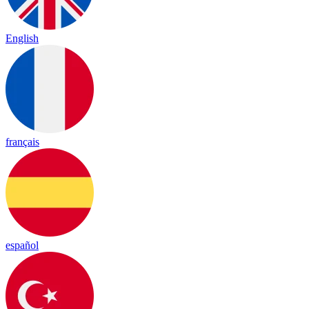
English
français
español