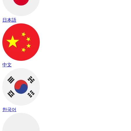
日本語
中文
한국어