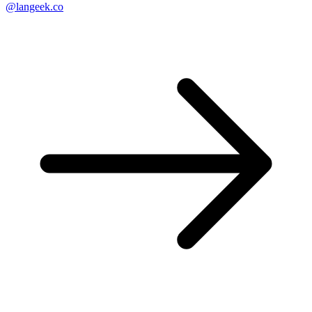
@langeek.co