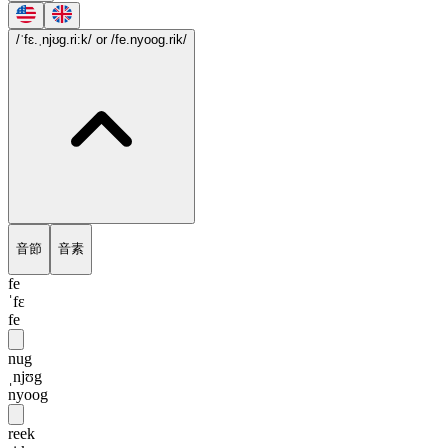
/ˈfɛ.ˌnjʊg.ri:k/
or /fe.nyoog.rik/
音節
音素
fe
ˈfɛ
fe
nug
ˌnjʊg
nyoog
reek