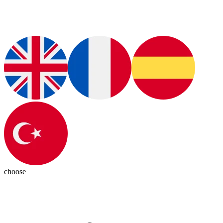
choose