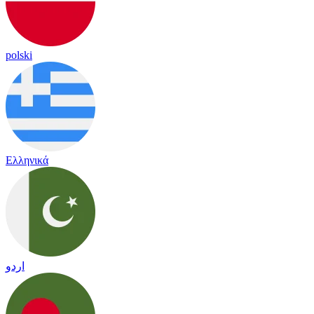
polski
Ελληνικά
اردو