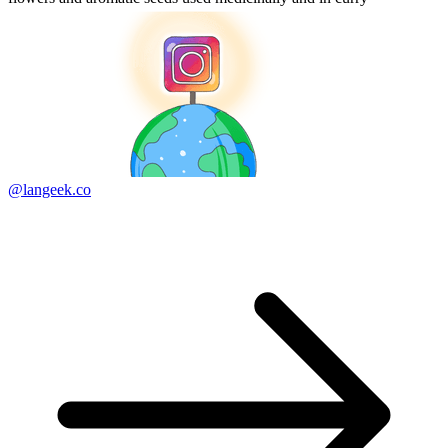
@langeek.co