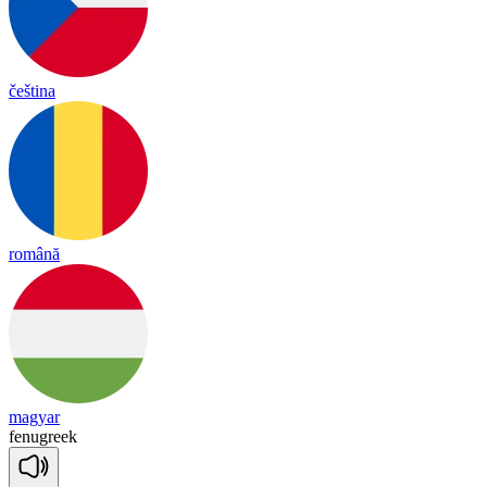
čeština
română
magyar
fe
nug
reek