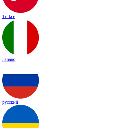
Türkçe
italiano
русский