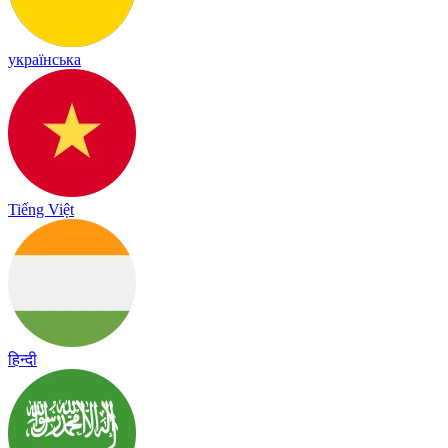
українська
Tiếng Việt
हिन्दी