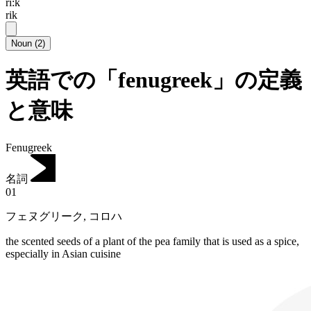
ri:k
rik
Noun
(
2
)
英語での「fenugreek」の定義
と意味
Fenugreek
名詞
01
フェヌグリーク
,
コロハ
the scented seeds of a plant of the pea family that is used as a spice,
especially in Asian cuisine