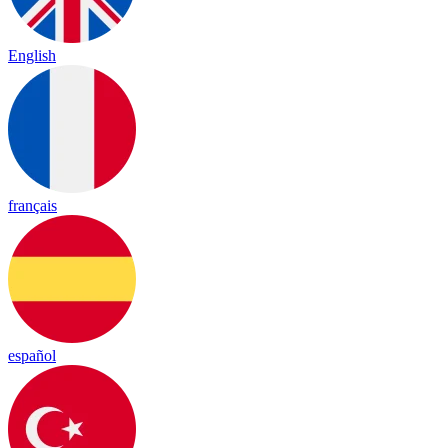
English
français
español