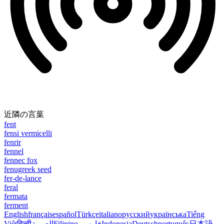
近隣の言葉
fent
fensi vermicelli
fenrir
fennel
fennec fox
fenugreek seed
fer-de-lance
feral
fermata
ferment
English
français
español
Türkçe
italiano
русский
українська
Tiếng
Việt
हिन्दी
العربية
Filipino
فارسی
Indonesia
Deutsch
português
日本語