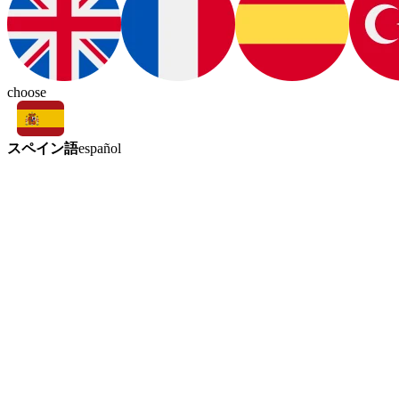
choose
スペイン語
español