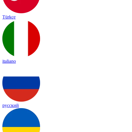
Türkçe
italiano
русский