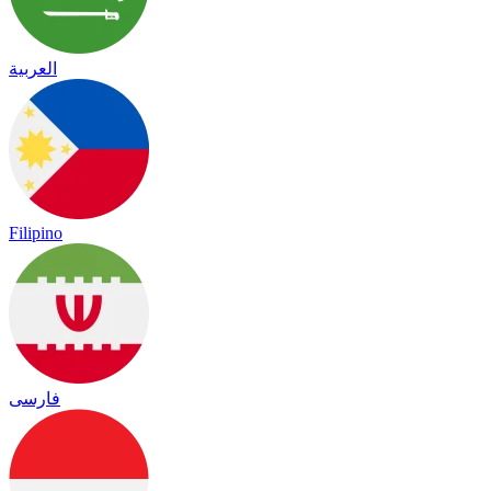
العربية
Filipino
فارسی