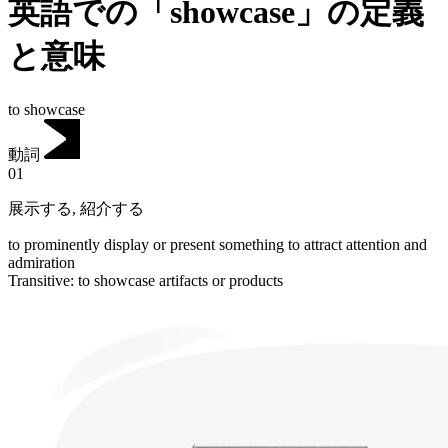
英語での「showcase」の定義
と意味
to showcase
動詞
01
展示する
,
紹介する
to prominently display or present something to attract attention and
admiration
Transitive
:
to showcase
artifacts or products