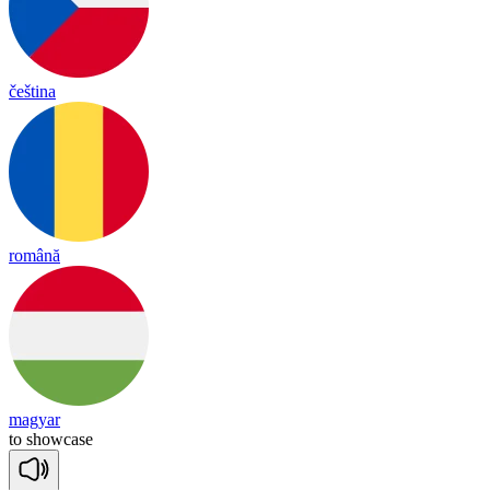
čeština
română
magyar
to
show
case