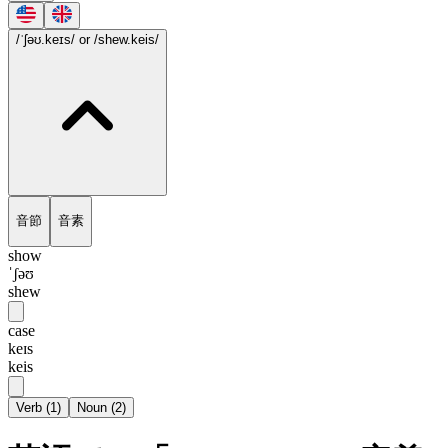
/ˈʃəʊ.keɪs/
or /shew.keis/
音節
音素
show
ˈʃəʊ
shew
case
keɪs
keis
Verb
(
1
)
Noun
(
2
)