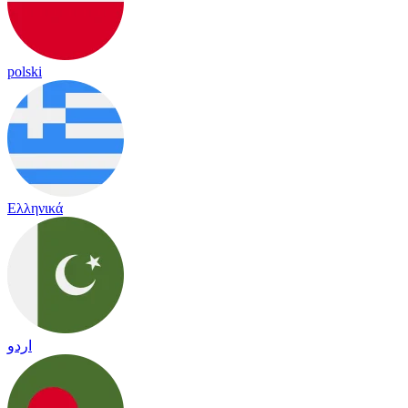
polski
Ελληνικά
اردو