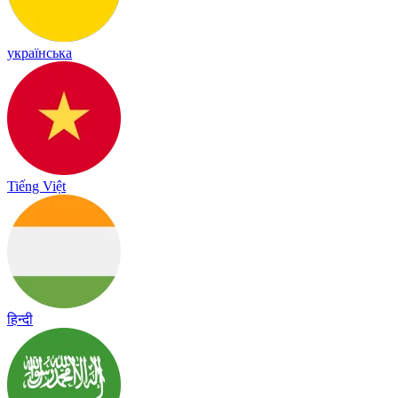
українська
Tiếng Việt
हिन्दी