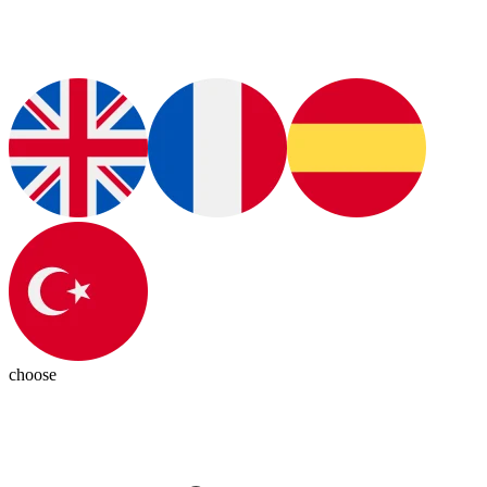
choose