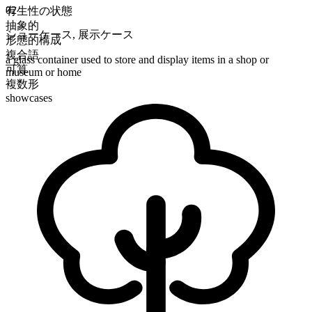
02
有生性の状態
抽象的
ショーケース
,
展示ケース
形態的構成
複合語
a glass container used to store and display items in a shop or
可算
museum or home
複数形
showcases