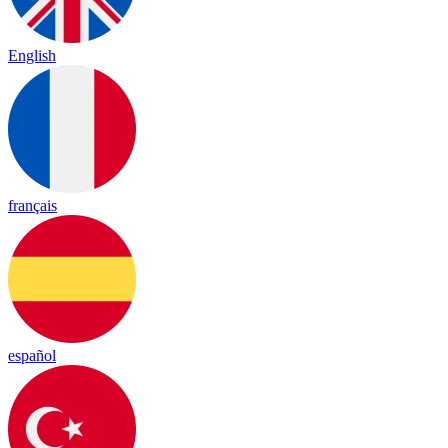
English
français
español