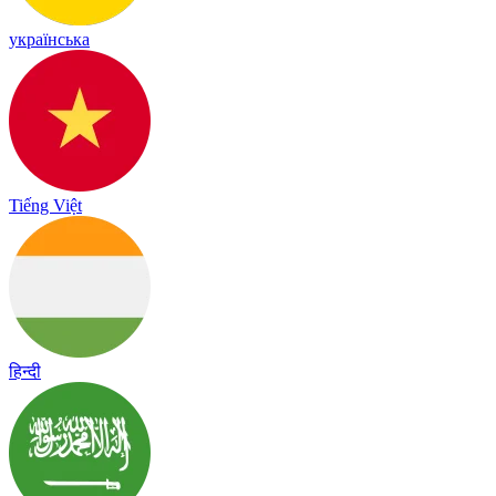
українська
Tiếng Việt
हिन्दी