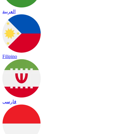
العربية
Filipino
فارسی