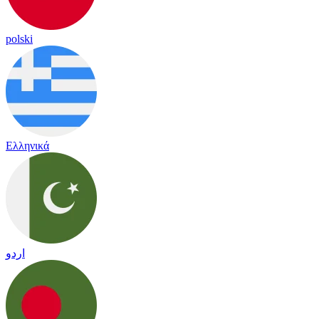
polski
Ελληνικά
اردو