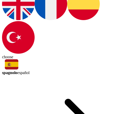
choose
spagnolo
español