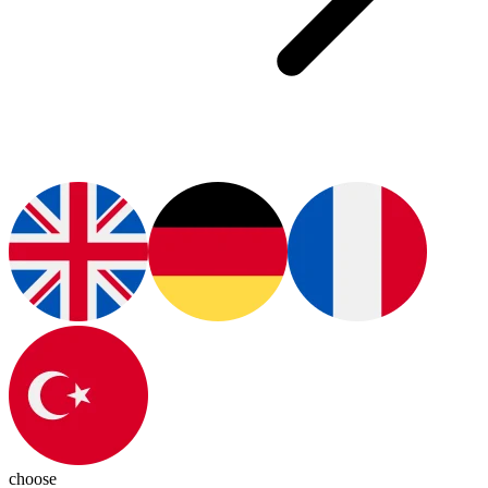
choose