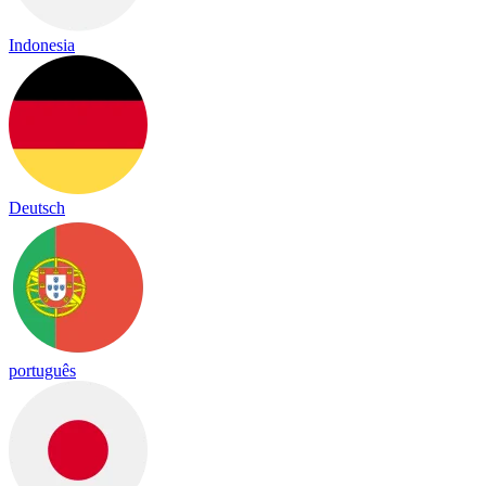
Indonesia
Deutsch
português