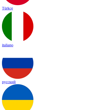
Türkçe
italiano
русский