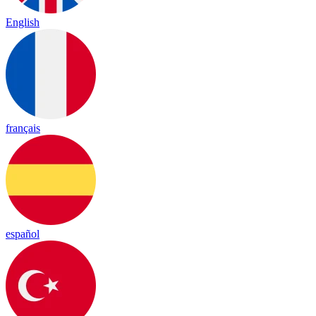
English
français
español