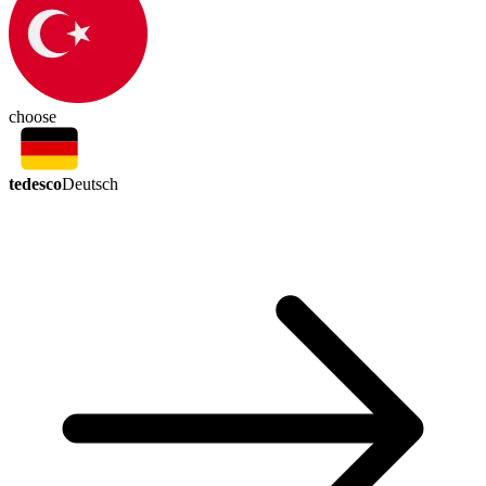
choose
tedesco
Deutsch