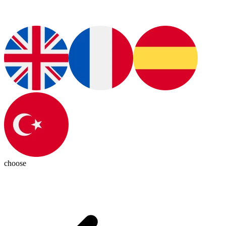
choose