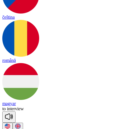
čeština
română
magyar
to
in
terv
iew