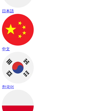
日本語
中文
한국어