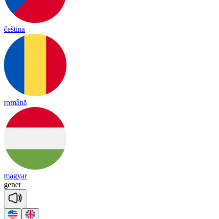
čeština
română
magyar
ge
net