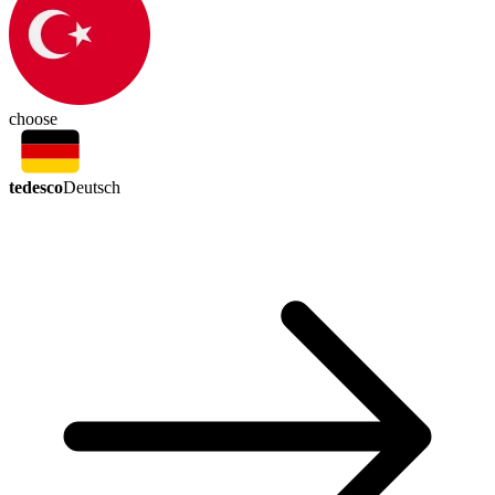
choose
tedesco
Deutsch