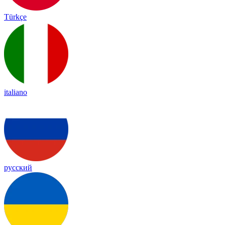
Türkçe
italiano
русский