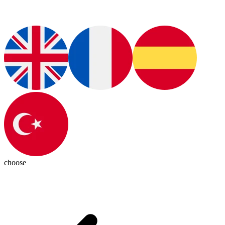
choose