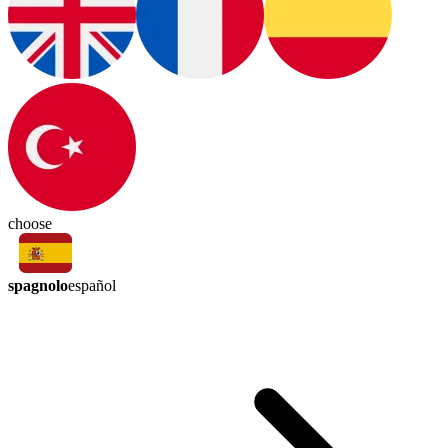
choose
spagnolo
español