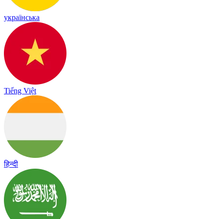
українська
Tiếng Việt
हिन्दी