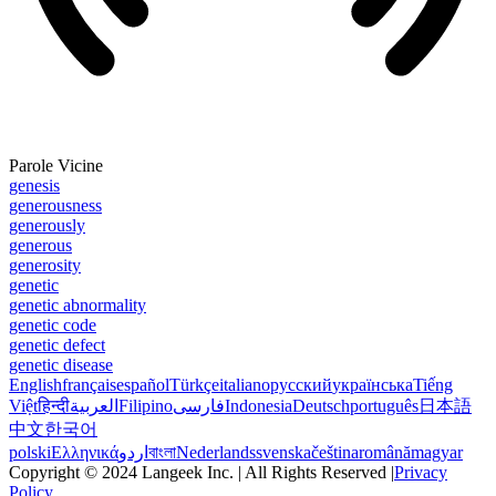
Parole Vicine
genesis
generousness
generously
generous
generosity
genetic
genetic abnormality
genetic code
genetic defect
genetic disease
English
français
español
Türkçe
italiano
русский
українська
Tiếng
Việt
हिन्दी
العربية
Filipino
فارسی
Indonesia
Deutsch
português
日本語
中文
한국어
polski
Ελληνικά
اردو
বাংলা
Nederlands
svenska
čeština
română
magyar
Copyright © 2024 Langeek Inc. | All Rights Reserved |
Privacy
Policy