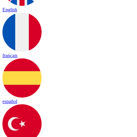
English
français
español