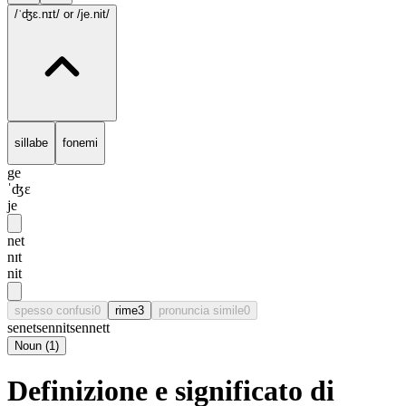
/ˈʤɛ.nɪt/
or /je.nit/
sillabe
fonemi
ge
ˈʤɛ
je
net
nɪt
nit
spesso confusi
0
rime
3
pronuncia simile
0
senet
sennit
sennett
Noun
(
1
)
Definizione e significato di