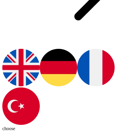
choose