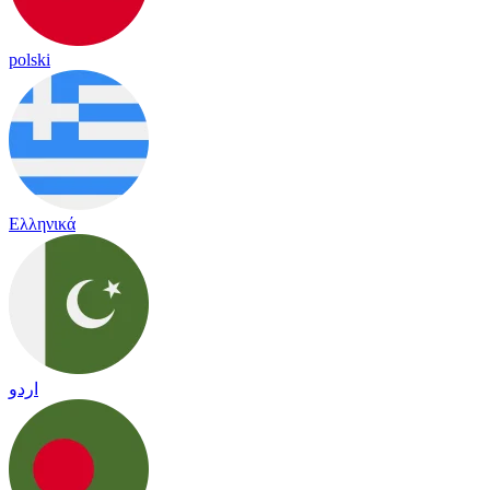
polski
Ελληνικά
اردو