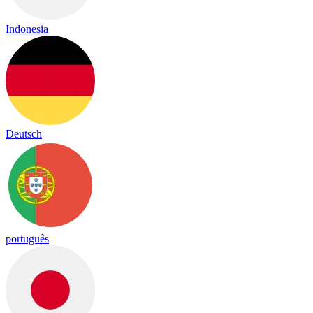
Indonesia
Deutsch
português