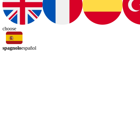
choose
spagnolo
español