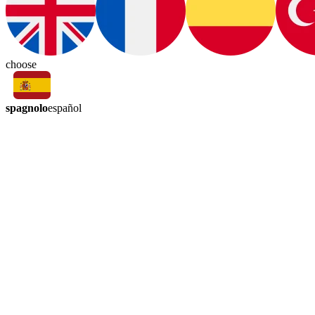
choose
spagnolo
español