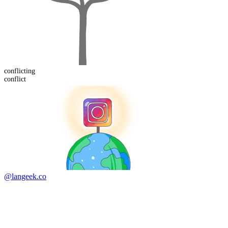
conflict
ing
conflict
@langeek.co