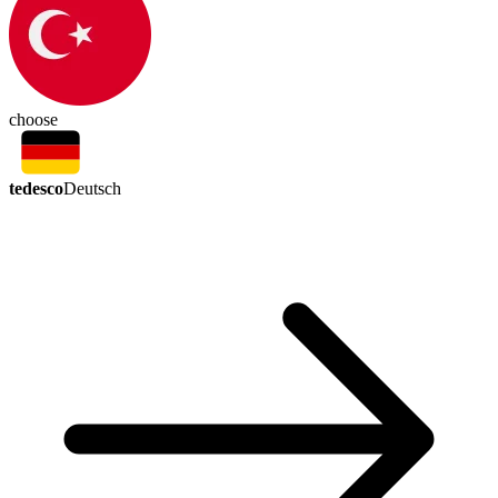
choose
tedesco
Deutsch