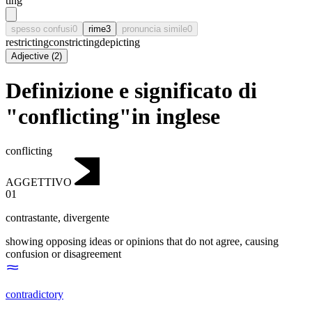
ting
spesso confusi
0
rime
3
pronuncia simile
0
restricting
constricting
depicting
Adjective
(
2
)
Definizione e significato di
"conflicting"in inglese
conflicting
AGGETTIVO
01
contrastante
,
divergente
showing opposing ideas or opinions that do not agree, causing
confusion or disagreement
contradictory