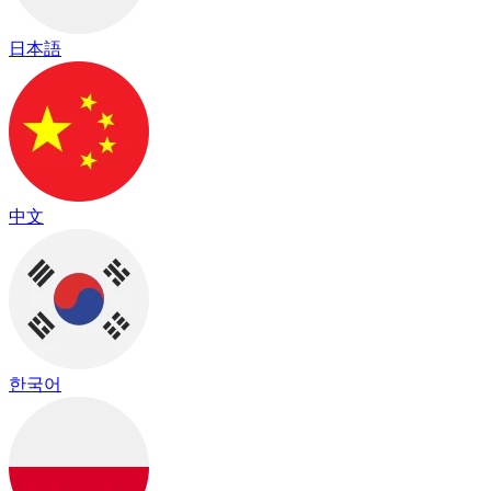
日本語
中文
한국어