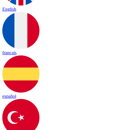
English
français
español