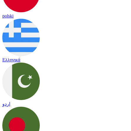
polski
Ελληνικά
اردو