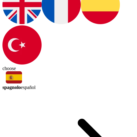
choose
spagnolo
español