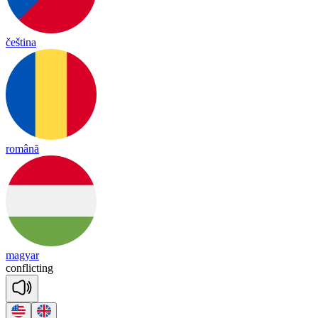
čeština
română
magyar
conf
lic
ting