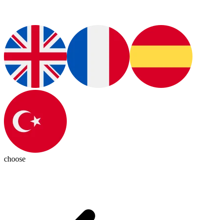
choose