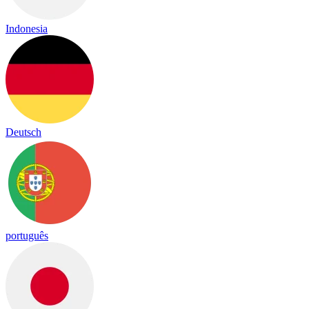
Indonesia
Deutsch
português