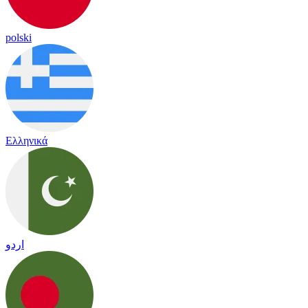
polski
Ελληνικά
اردو