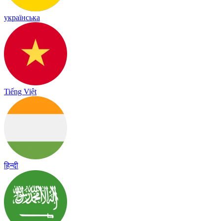
українська
Tiếng Việt
हिन्दी