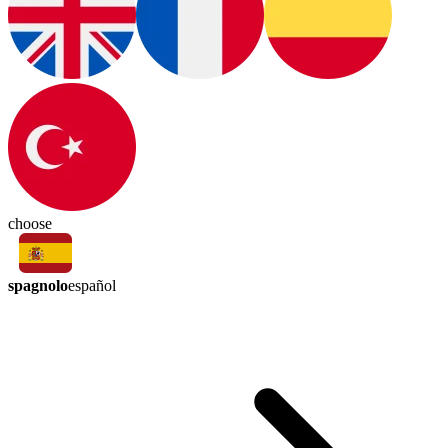
choose
spagnolo
español