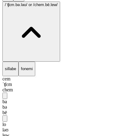
/ˈʧɛm.bə.ləʊ/
or /chem.bē.lew/
sillabe
fonemi
cem
ˈʧɛm
chem
ba
bə
bē
lo
ləʊ
lew