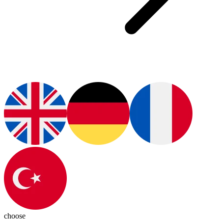
choose