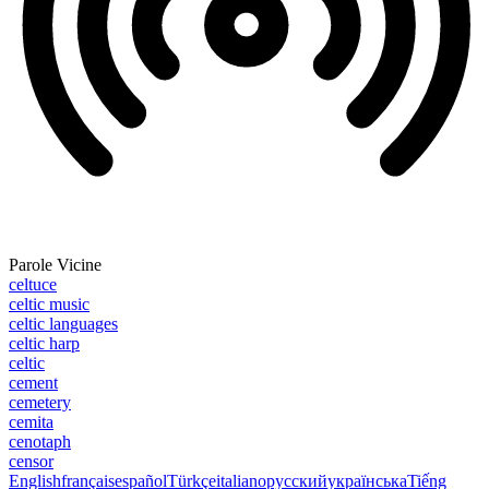
Parole Vicine
celtuce
celtic music
celtic languages
celtic harp
celtic
cement
cemetery
cemita
cenotaph
censor
English
français
español
Türkçe
italiano
русский
українська
Tiếng