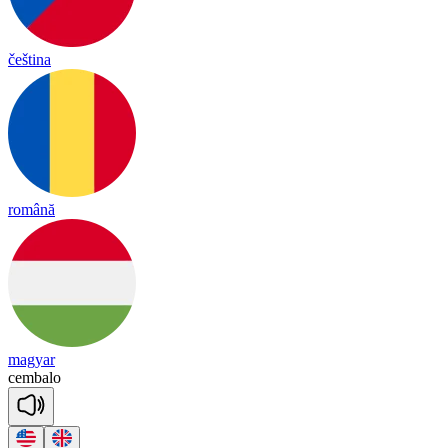
čeština
română
magyar
cem
ba
lo