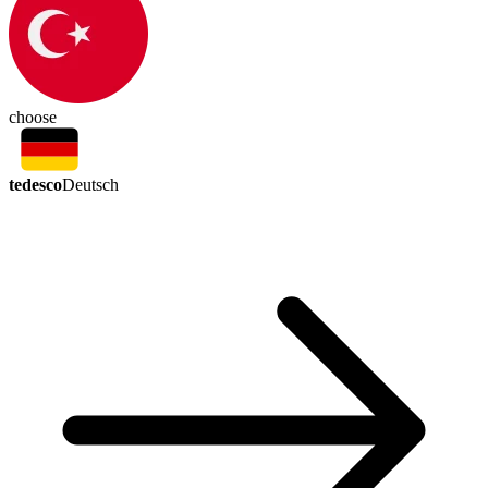
choose
tedesco
Deutsch