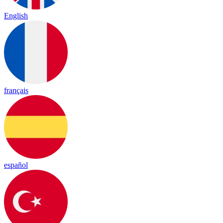
English
français
español