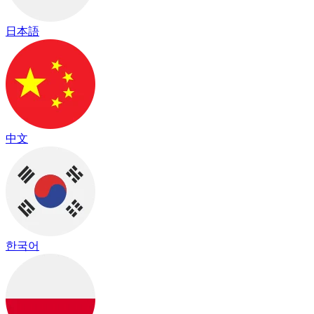
日本語
中文
한국어