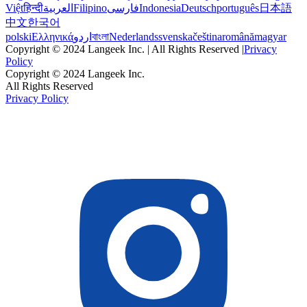
Việt
हिन्दी
العربية
Filipino
فارسی
Indonesia
Deutsch
português
日本語
中文
한국어
polski
Ελληνικά
اردو
বাংলা
Nederlands
svenska
čeština
română
magyar
Copyright © 2024 Langeek Inc. | All Rights Reserved |
Privacy
Policy
Copyright © 2024 Langeek Inc.
All Rights Reserved
Privacy Policy