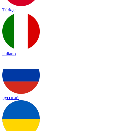
Türkçe
italiano
русский