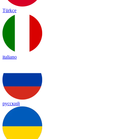
Türkçe
italiano
русский