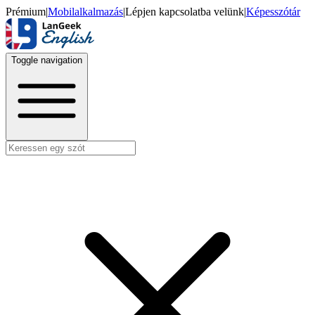
Prémium
|
Mobilalkalmazás
|
Lépjen kapcsolatba velünk
|
Képesszótár
Toggle navigation