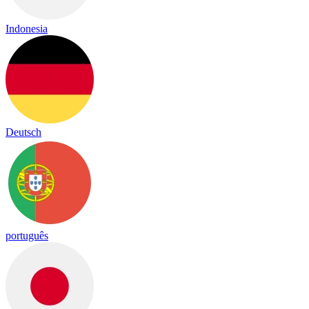
Indonesia
Deutsch
português