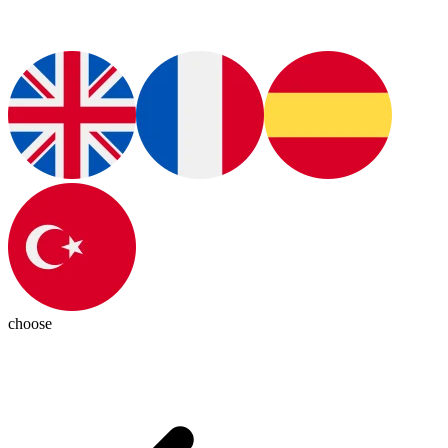
choose