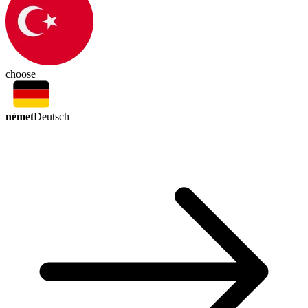
choose
német
Deutsch