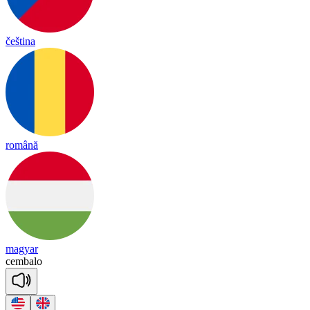
čeština
română
magyar
cem
ba
lo