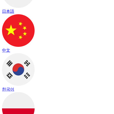
日本語
中文
한국어