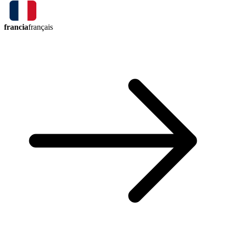
francia
français