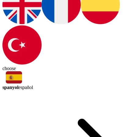
choose
spanyol
español