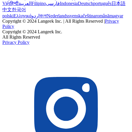
Việt
हिन्दी
العربية
Filipino
فارسی
Indonesia
Deutsch
português
日本語
中文
한국어
polski
Ελληνικά
اردو
বাংলা
Nederlands
svenska
čeština
română
magyar
Copyright © 2024 Langeek Inc. | All Rights Reserved |
Privacy
Policy
Copyright © 2024 Langeek Inc.
All Rights Reserved
Privacy Policy