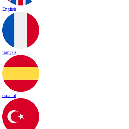
English
français
español