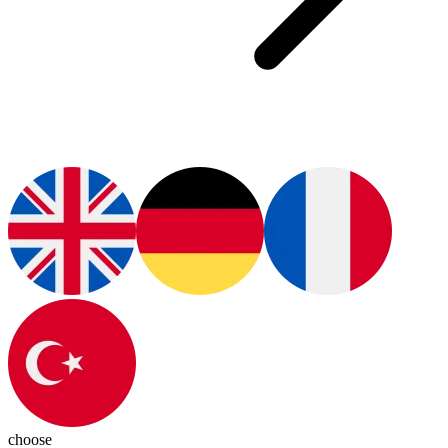
choose