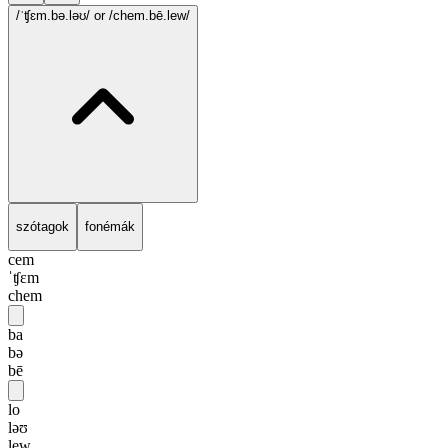
/ˈʧɛm.bə.ləʊ/
or /chem.bē.lew/
szótagok
fonémák
cem
ˈʧɛm
chem
ba
bə
bē
lo
ləʊ
lew