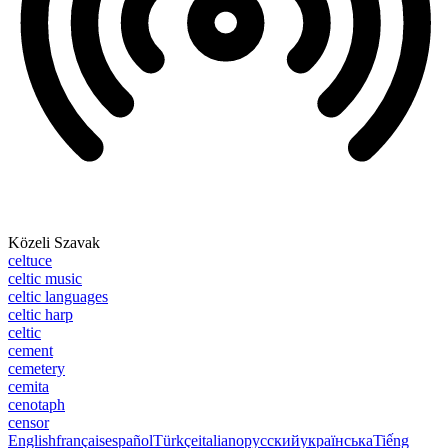
Közeli Szavak
celtuce
celtic music
celtic languages
celtic harp
celtic
cement
cemetery
cemita
cenotaph
censor
English
français
español
Türkçe
italiano
русский
українська
Tiếng