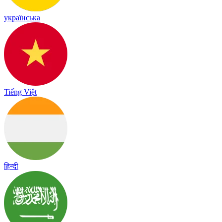
українська
Tiếng Việt
हिन्दी