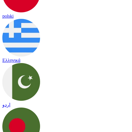
polski
Ελληνικά
اردو