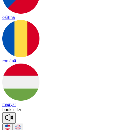
čeština
română
magyar
book
se
ller