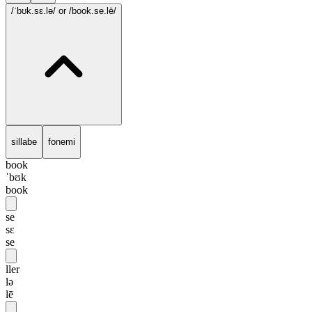
/ˈbʊk.sɛ.lə/
or /book.se.lē/
sillabe
fonemi
book
ˈbʊk
book
se
sɛ
se
ller
lə
lē