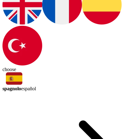
choose
spagnolo
español