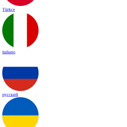
Türkçe
italiano
русский