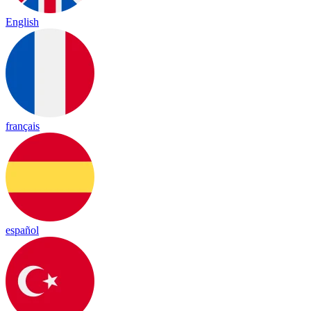
English
français
español