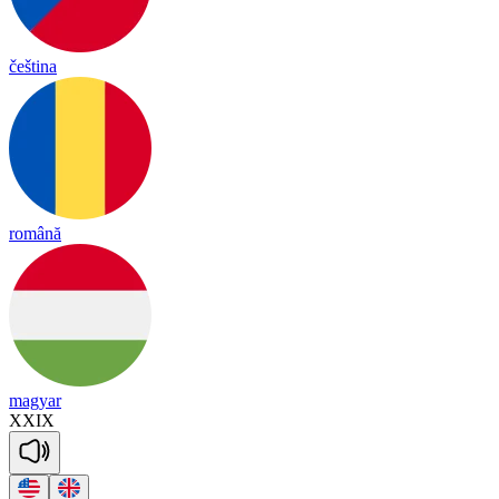
čeština
română
magyar
XXIX