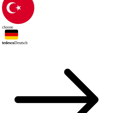
choose
tedesco
Deutsch