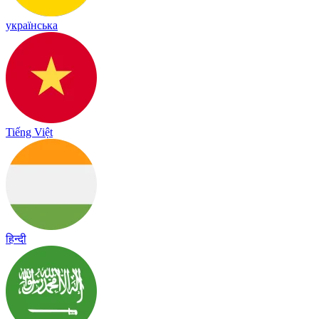
українська
Tiếng Việt
हिन्दी