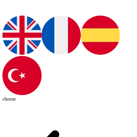
choose