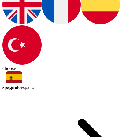
choose
spagnolo
español