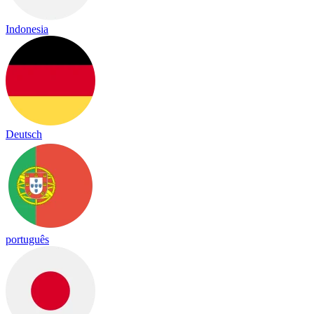
Indonesia
Deutsch
português