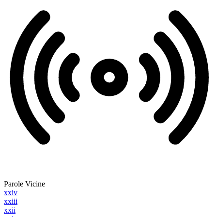
Parole Vicine
xxiv
xxiii
xxii