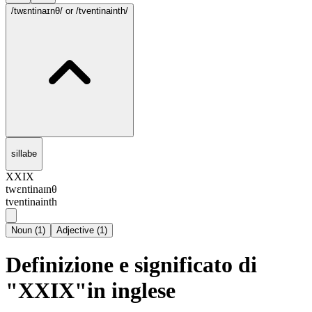
/twɛntinaɪnθ/
or /tventinainth/
sillabe
XXIX
twɛntinaɪnθ
tventinainth
Noun
(
1
)
Adjective
(
1
)
Definizione e significato di
"XXIX"in inglese