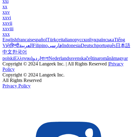
xxi
xx
xxv
xxvi
xxvii
xxviii
xxx
English
français
español
Türkçe
italiano
русский
українська
Tiếng
Việt
हिन्दी
العربية
Filipino
فارسی
Indonesia
Deutsch
português
日本語
中文
한국어
polski
Ελληνικά
اردو
বাংলা
Nederlands
svenska
čeština
română
magyar
Copyright © 2024 Langeek Inc. | All Rights Reserved |
Privacy
Policy
Copyright © 2024 Langeek Inc.
All Rights Reserved
Privacy Policy