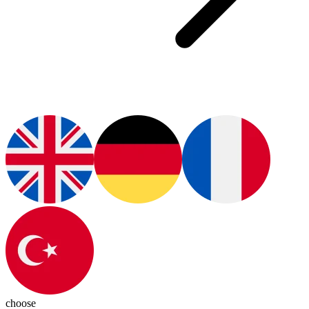
choose