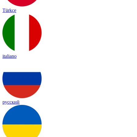
Türkçe
italiano
русский