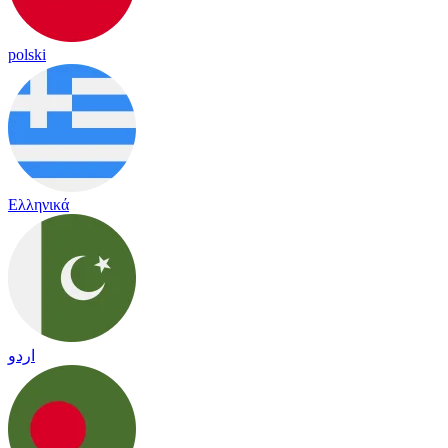
polski
Ελληνικά
اردو