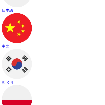
日本語
中文
한국어