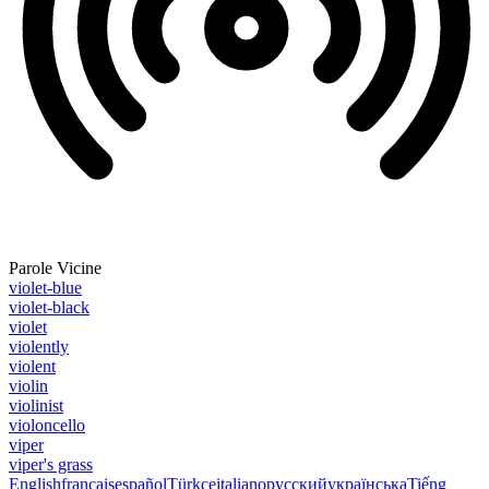
Parole Vicine
violet-blue
violet-black
violet
violently
violent
violin
violinist
violoncello
viper
viper's grass
English
français
español
Türkçe
italiano
русский
українська
Tiếng