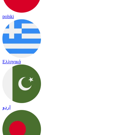
polski
Ελληνικά
اردو