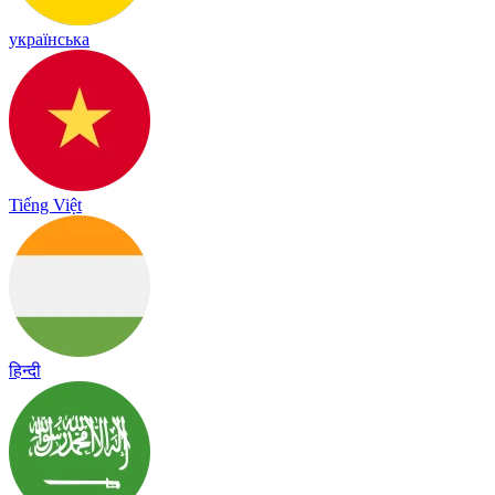
українська
Tiếng Việt
हिन्दी