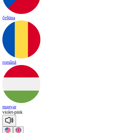
čeština
română
magyar
vio
let
-
pink