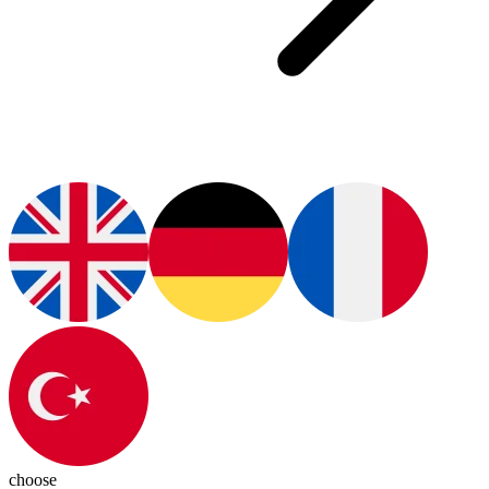
choose