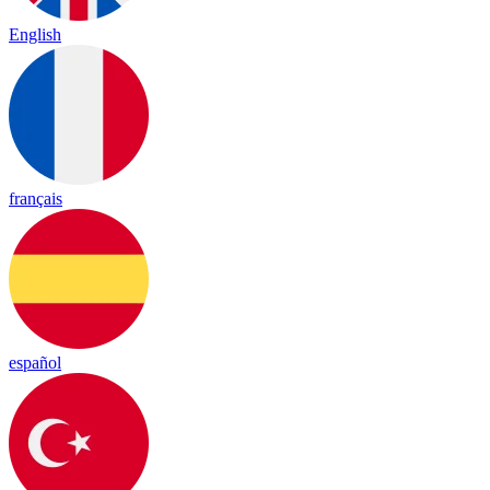
English
français
español