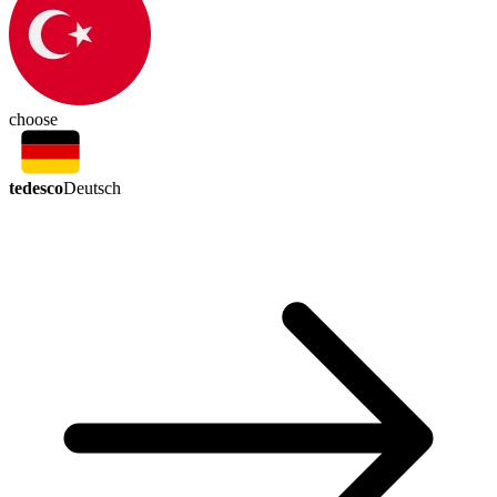
choose
tedesco
Deutsch