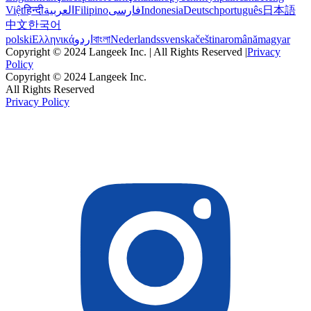
Việt
हिन्दी
العربية
Filipino
فارسی
Indonesia
Deutsch
português
日本語
中文
한국어
polski
Ελληνικά
اردو
বাংলা
Nederlands
svenska
čeština
română
magyar
Copyright © 2024 Langeek Inc. | All Rights Reserved |
Privacy
Policy
Copyright © 2024 Langeek Inc.
All Rights Reserved
Privacy Policy