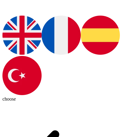
choose