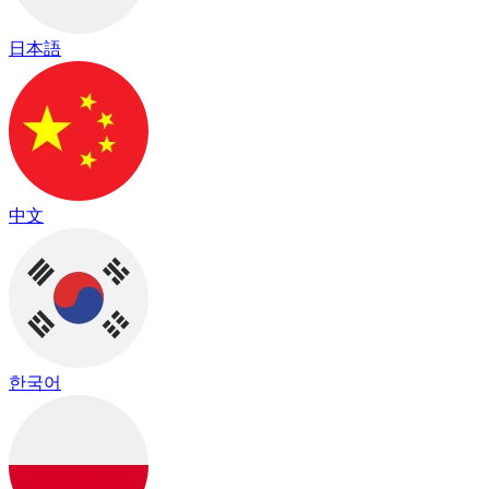
日本語
中文
한국어