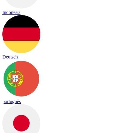
Indonesia
Deutsch
português