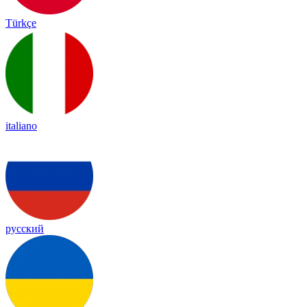
Türkçe
italiano
русский