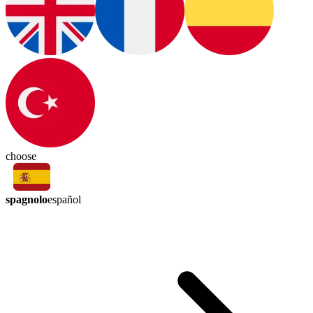
choose
spagnolo
español