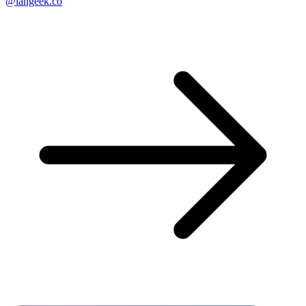
@langeek.co