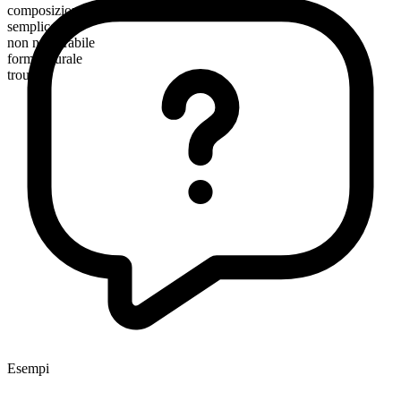
composizione morfologica
semplice
non numerabile
forma plurale
trousers
Esempi