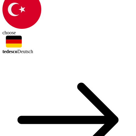
choose
tedesco
Deutsch