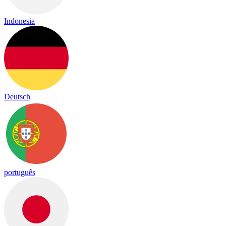
Indonesia
Deutsch
português