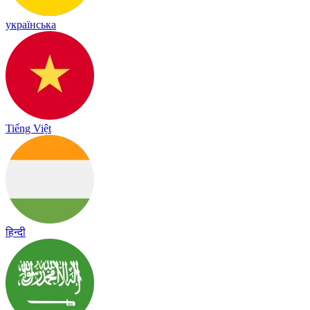
українська
Tiếng Việt
हिन्दी