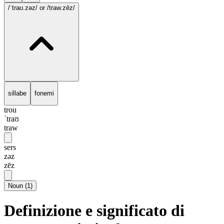
/ˈtraʊ.zəz/
or /traw.zēz/
sillabe
fonemi
trou
ˈtraʊ
traw
sers
zəz
zēz
Noun
(
1
)
Definizione e significato di