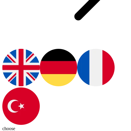
choose