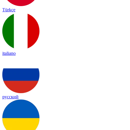
Türkçe
italiano
русский