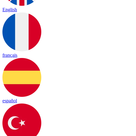
English
français
español