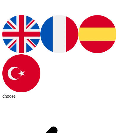
choose