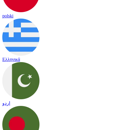
polski
Ελληνικά
اردو