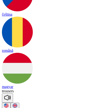
čeština
română
magyar
trou
sers