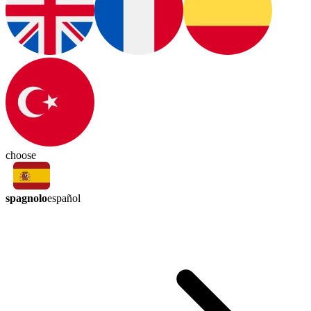
choose
spagnolo
español