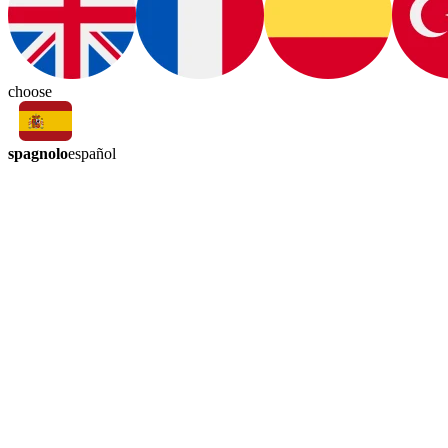
choose
spagnolo
español