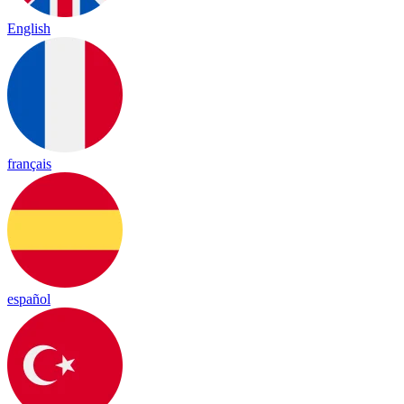
English
français
español