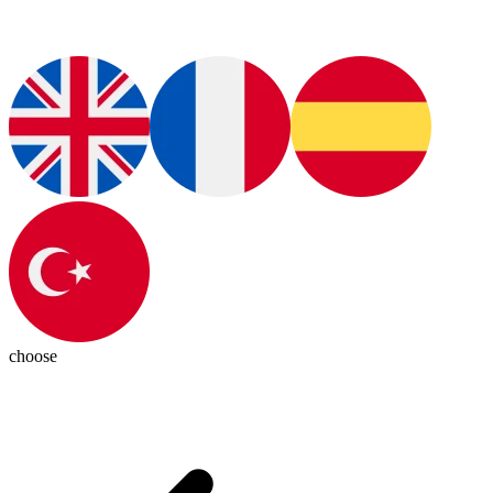
choose