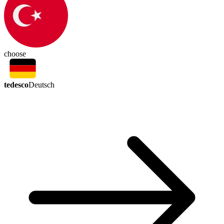
choose
tedesco
Deutsch