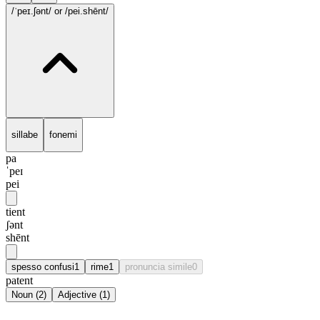
/ˈpeɪ.ʃənt/
or /pei.shēnt/
sillabe
fonemi
pa
ˈpeɪ
pei
tient
ʃənt
shēnt
spesso confusi
1
rime
1
pronuncia simile
0
patent
Noun
(
2
)
Adjective
(
1
)