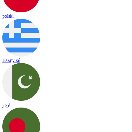
polski
Ελληνικά
اردو