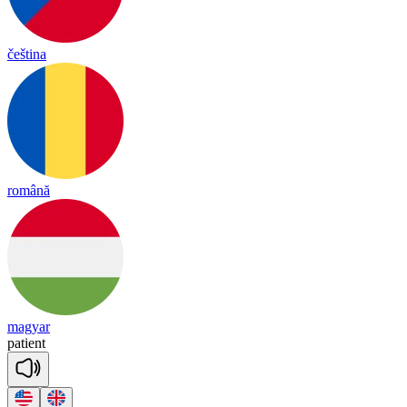
čeština
română
magyar
pa
tient