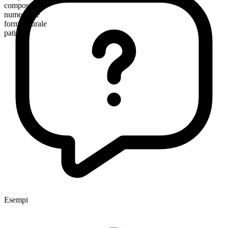
composto
numerabile
forma plurale
patients
Esempi