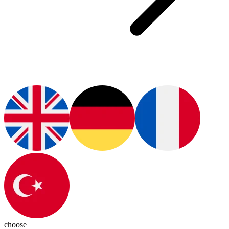
choose