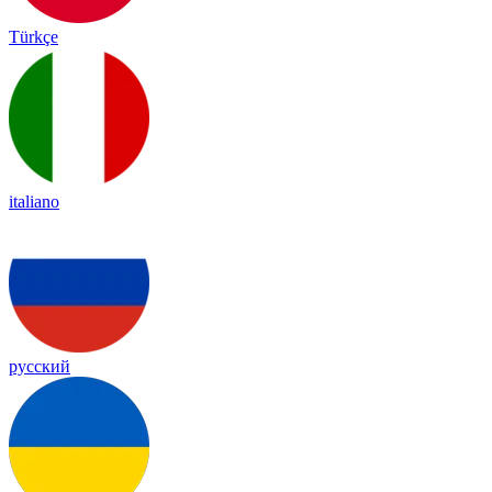
Türkçe
italiano
русский