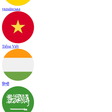
українська
Tiếng Việt
हिन्दी