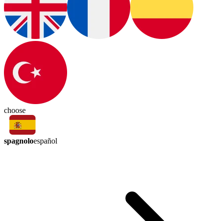
choose
spagnolo
español