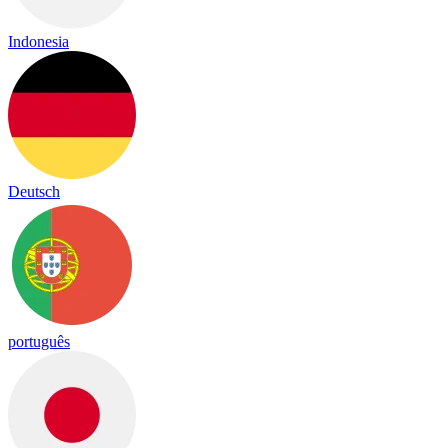
Indonesia
Deutsch
português