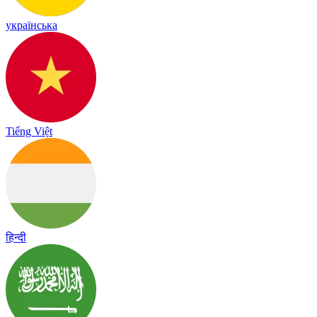
українська
Tiếng Việt
हिन्दी