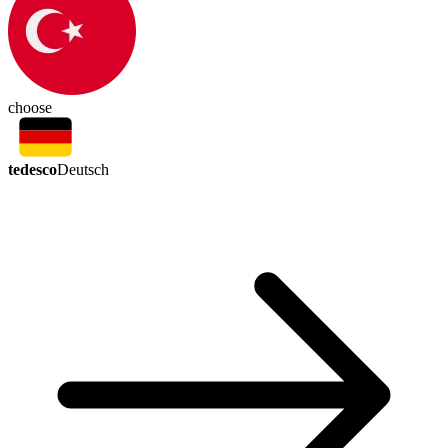
choose
tedesco
Deutsch