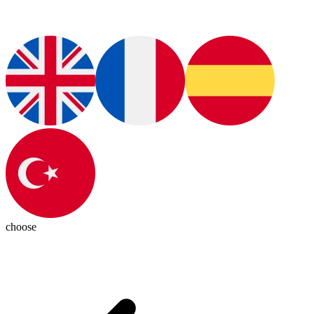
choose