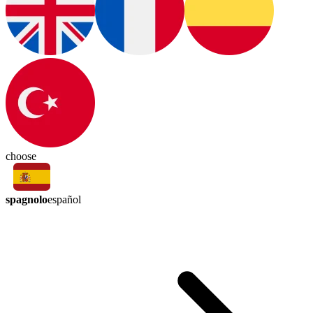
choose
spagnolo
español