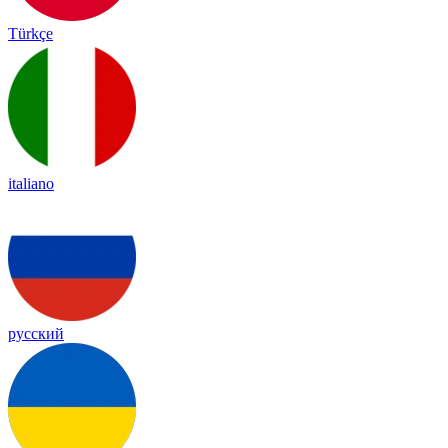
Türkçe
italiano
русский