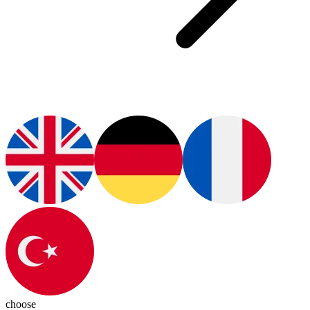
choose