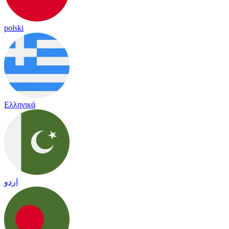
polski
Ελληνικά
اردو