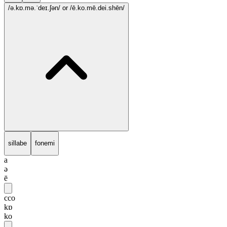
/ə.kɒ.mə.ˈdeɪ.ʃən/
or /ē.ko.mē.dei.shēn/
sillabe
fonemi
a
ə
ē
cco
kɒ
ko