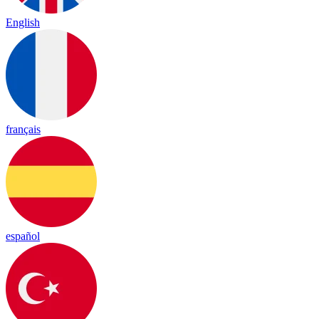
English
français
español