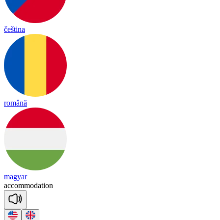
čeština
română
magyar
a
cco
mmo
da
tion