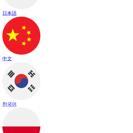
日本語
中文
한국어