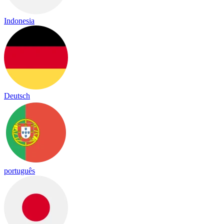
Indonesia
Deutsch
português