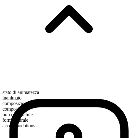
stato di animatezza
inanimato
composizione morfologica
composto
non numerabile
forma plurale
accommodations