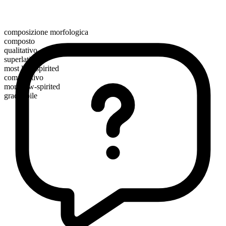
composizione morfologica
composto
qualitativo
superlativo
most low-spirited
comparativo
more low-spirited
graduabile