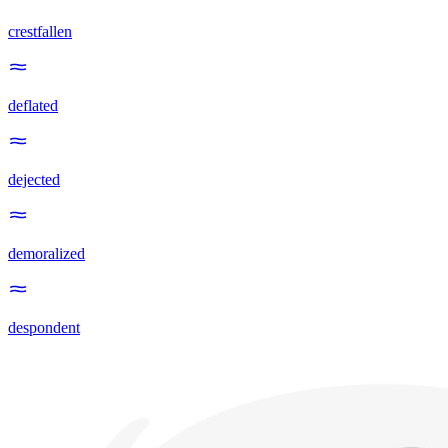
crestfallen
deflated
dejected
demoralized
despondent