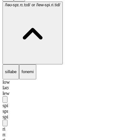
/ləʊ-spɪ.rɪ.tɪd/
or /lew-spi.ri.tid/
sillabe
fonemi
low
ləʊ
lew
spi
spɪ
spi
ri
rɪ