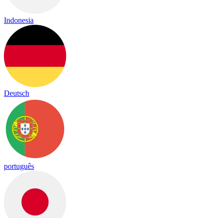
Indonesia
Deutsch
português