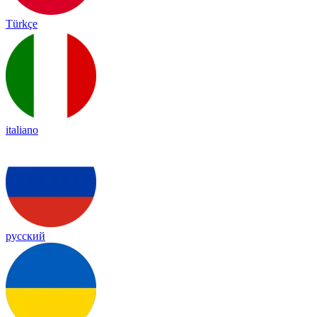
Türkçe
italiano
русский