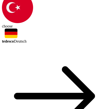
choose
tedesco
Deutsch