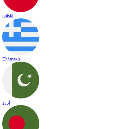
polski
Ελληνικά
اردو