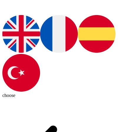
choose