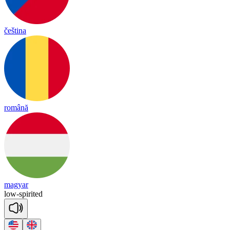
čeština
română
magyar
low
-
spi
ri
ted