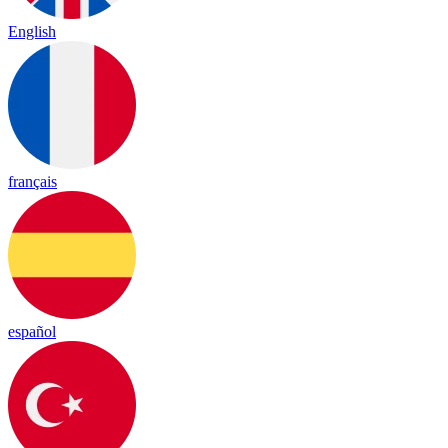
English
français
español