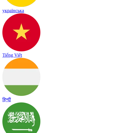
українська
Tiếng Việt
हिन्दी