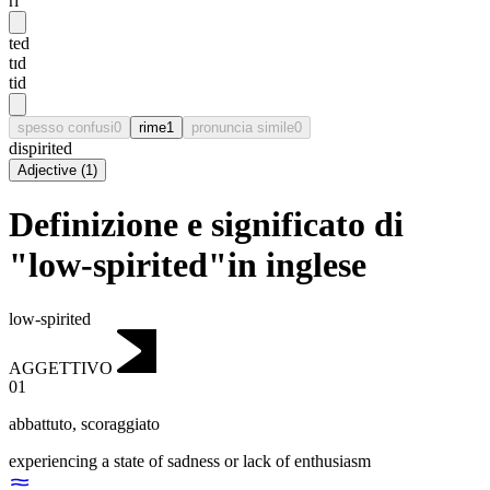
ri
ted
tɪd
tid
spesso confusi
0
rime
1
pronuncia simile
0
dispirited
Adjective
(
1
)
Definizione e significato di
"low-spirited"in inglese
low-spirited
AGGETTIVO
01
abbattuto
,
scoraggiato
experiencing a state of sadness or lack of enthusiasm