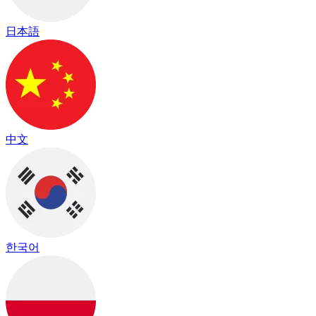
日本語
中文
한국어