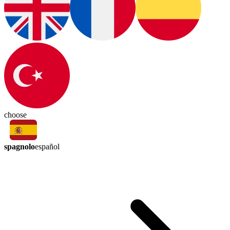
choose
spagnolo
español