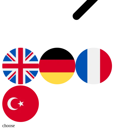
choose