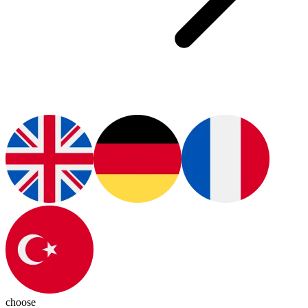
choose