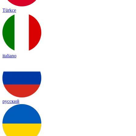
Türkçe
italiano
русский