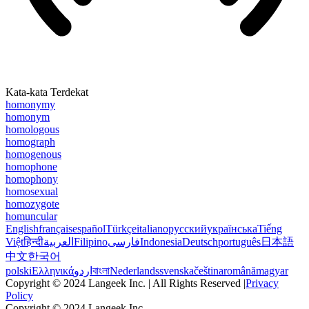
Kata-kata Terdekat
homonymy
homonym
homologous
homograph
homogenous
homophone
homophony
homosexual
homozygote
homuncular
English
français
español
Türkçe
italiano
русский
українська
Tiếng
Việt
हिन्दी
العربية
Filipino
فارسی
Indonesia
Deutsch
português
日本語
中文
한국어
polski
Ελληνικά
اردو
বাংলা
Nederlands
svenska
čeština
română
magyar
Copyright © 2024 Langeek Inc. | All Rights Reserved |
Privacy
Policy
Copyright © 2024 Langeek Inc.