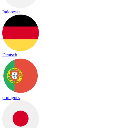
Indonesia
Deutsch
português