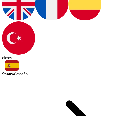
choose
Spanyol
español