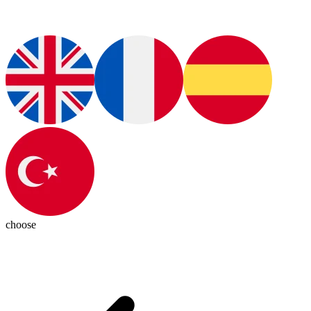
choose