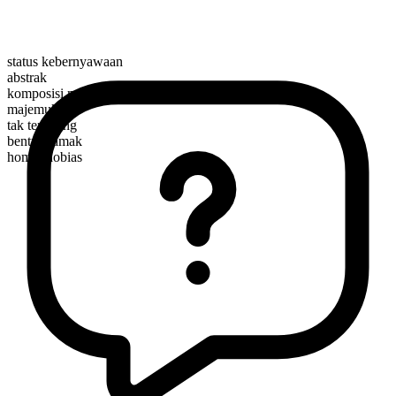
status kebernyawaan
abstrak
komposisi morfologis
majemuk
tak terhitung
bentuk jamak
homophobias