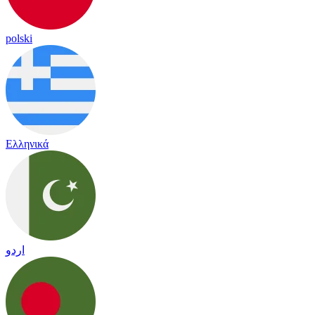
polski
Ελληνικά
اردو