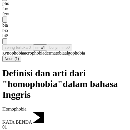
pho
fəʊ
few
bia
biə
biē
sering tertukar
0
rima
4
bunyi mirip
0
gynophobia
acrophobia
dermatobia
algophobia
Noun
(
1
)
Definisi dan arti dari
"homophobia"dalam bahasa
Inggris
Homophobia
KATA BENDA
01