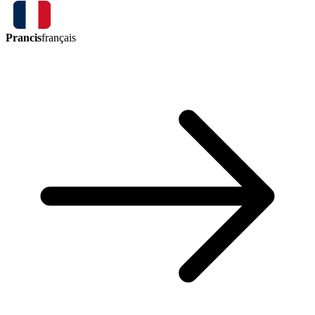
Prancis
français