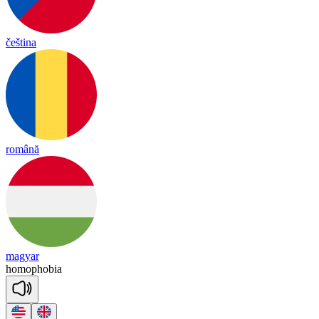
čeština
română
magyar
ho
mo
pho
bia