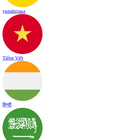
українська
Tiếng Việt
हिन्दी