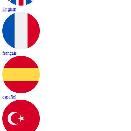
English
français
español