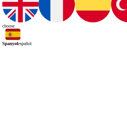
choose
Spanyol
español